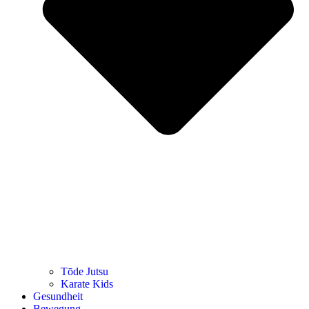
Tōde Jutsu
Kara­te Kids
Gesund­heit
Bewe­gung