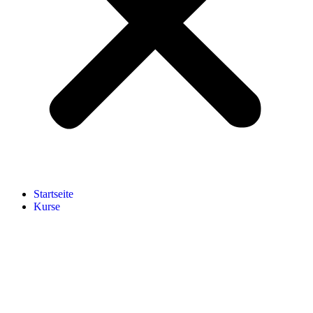
Start­sei­te
Kur­se