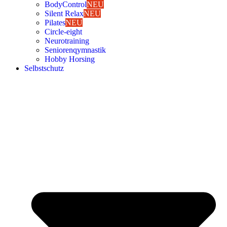
Body­Con­trol
NEU
Silent Relax
NEU
Pila­tes
NEU
Cir­cle-eight
Neu­ro­trai­ning
Senio­ren­qym­nas­tik
Hob­by Hor­sing
Selbst­schutz