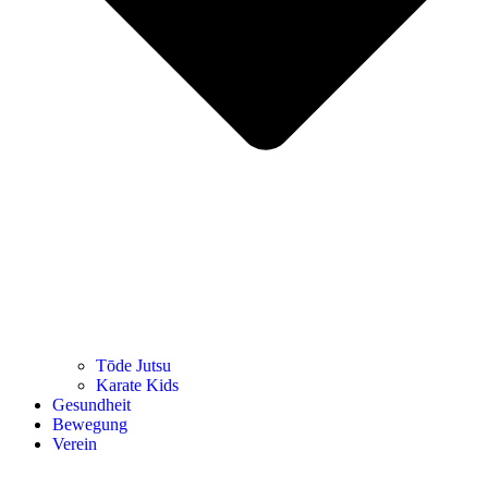
Tōde Jutsu
Kara­te Kids
Gesund­heit
Bewe­gung
Ver­ein