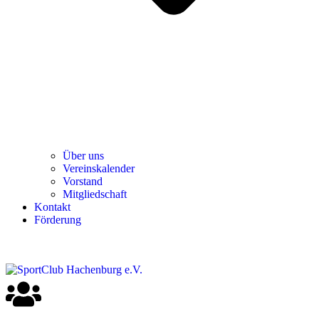
Über uns
Ver­einska­len­der
Vor­stand
Mit­glied­schaft
Kon­takt
För­de­rung