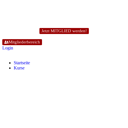
Jetzt MITGLIED werden!
Mitgliederbereich
Login
Start­sei­te
Kur­se