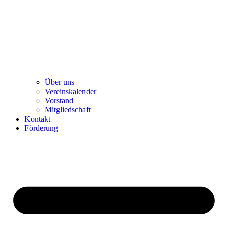
Über uns
Ver­einska­len­der
Vor­stand
Mit­glied­schaft
Kon­takt
För­de­rung