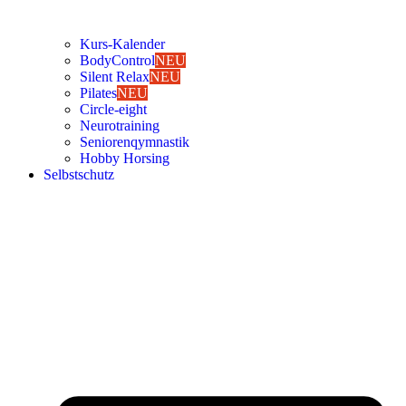
Kurs-Kalen­­der
Body­Con­trol
NEU
Silent Relax
NEU
Pila­tes
NEU
Cir­cle-eight
Neu­ro­trai­ning
Senio­ren­qym­nas­tik
Hob­by Hor­sing
Selbst­schutz