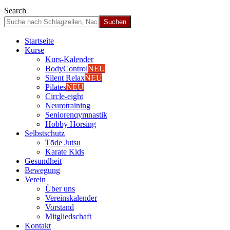
Search
Start­sei­te
Kur­se
Kurs-Kalen­­der
Body­Con­trol
NEU
Silent Relax
NEU
Pila­tes
NEU
Cir­cle-eight
Neu­ro­trai­ning
Senio­ren­qym­nas­tik
Hob­by Hor­sing
Selbst­schutz
Tōde Jutsu
Kara­te Kids
Gesund­heit
Bewe­gung
Ver­ein
Über uns
Ver­einska­len­der
Vor­stand
Mit­glied­schaft
Kon­takt