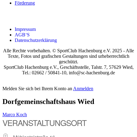
För­de­rung
Impres­sum
AGB‘S
Daten­schutz­er­klä­rung
Alle Rechte vorbehalten. © SportClub Hachenburg e.V. 2025 - Alle
Texte, Fotos und grafischen Gestaltungen sind urheberrechtlich
geschützt.
SportClub Hachenburg e.V., Geschäftsstelle, Talstr. 7, 57629 Wied,
Tel.: 02662 / 50841-10, info@sc-hachenburg.de
Melden Sie sich bei Ihrem Konto an
Anmelden
Dorf­ge­mein­schafts­haus Wied
Marco Koch
VER­AN­STAL­TUNGS­ORT