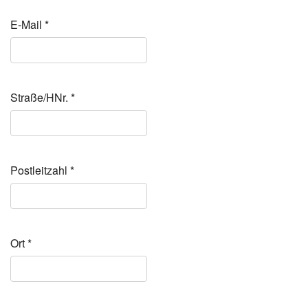
E‑Mail
*
Straße/HNr.
*
Post­leit­zahl
*
Ort
*