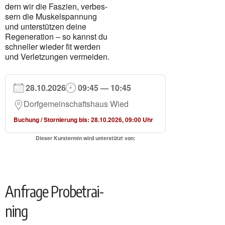
dern wir die Fas­zi­en, ver­bes­
sern die Mus­kel­span­nung
und unter­stüt­zen dei­ne
Rege­ne­ra­ti­on – so kannst du
schnel­ler wie­der fit wer­den
und Ver­let­zun­gen ver­mei­den.
28.10.2026
09:45 — 10:45
Dorf­ge­mein­schafts­haus Wied
Buchung / Stor­nie­rung bis: 28.10.2026, 09:00 Uhr
Die­ser Kurs­ter­min wird unter­stützt von:
Anfra­ge Pro­be­trai­
ning