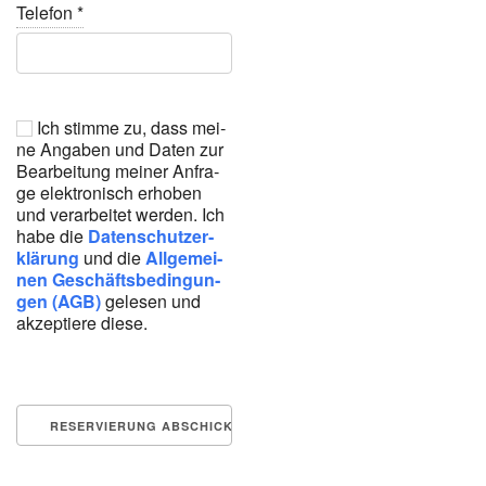
Tele­fon
*
Ich stim­me zu, dass mei­
ne Anga­ben und Daten zur
Bear­bei­tung mei­ner Anfra­
ge elek­tro­nisch erho­ben
und ver­ar­bei­tet wer­den. Ich
habe die
Daten­schutz­er­
klä­rung
und die
All­ge­mei­
nen Geschäfts­be­din­gun­
gen (AGB)
gele­sen und
akzep­tie­re die­se.