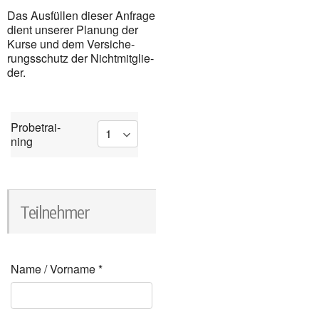
Das Aus­fül­len die­ser Anfra­ge
dient unse­rer Pla­nung der
Kur­se und dem Ver­si­che­
rungs­schutz der Nicht­mit­glie­
der.
Pro­be­trai­
ning
Teil­neh­mer
Name / Vor­na­me
*