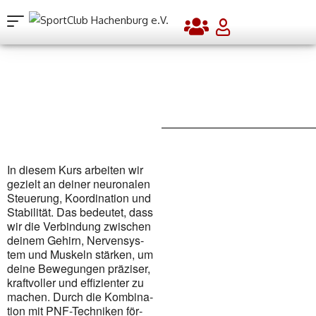
In die­sem Kurs arbei­ten wir
gezielt an dei­ner neu­ro­na­len
Steue­rung, Koor­di­na­ti­on und
Sta­bi­li­tät. Das bedeu­tet, dass
wir die Ver­bin­dung zwi­schen
dei­nem Gehirn, Ner­ven­sys­
tem und Mus­keln stär­ken, um
dei­ne Bewe­gun­gen prä­zi­ser,
kraft­vol­ler und effi­zi­en­ter zu
machen. Durch die Kom­bi­na­
ti­on mit PNF-Tech­ni­ken för­