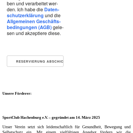
ben und ver­ar­bei­tet wer­
den. Ich habe die
Daten­
schutz­er­klä­rung
und die
All­ge­mei­nen Geschäfts­
be­din­gun­gen (AGB)
gele­
sen und akzep­tie­re die­se.
Unsere Förderer:
SportClub Hachenburg e.V. – gegründet am 14. März 2025
Unser Verein setzt sich leidenschaftlich für Gesundheit, Bewegung und
Selbstschutz ein. Mit einem vielfältigen Angebot fördern wir die