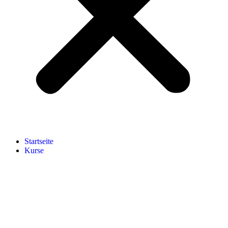
Start­sei­te
Kur­se