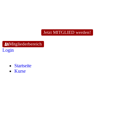
Jetzt MITGLIED werden!
Mitgliederbereich
Login
Start­sei­te
Kur­se