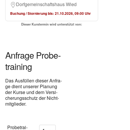
Dorf­ge­mein­schafts­haus Wied
Buchung / Stor­nie­rung bis: 21.10.2026, 09:00 Uhr
Die­ser Kurs­ter­min wird unter­stützt von:
Anfra­ge Pro­be­
trai­ning
Das Aus­fül­len die­ser Anfra­
ge dient unse­rer Pla­nung
der Kur­se und dem Ver­si­
che­rungs­schutz der Nicht­
mit­glie­der.
Pro­be­trai­