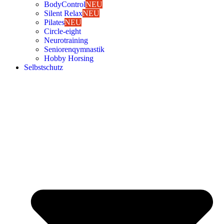
Body­Con­trol
NEU
Silent Relax
NEU
Pila­tes
NEU
Cir­cle-eight
Neu­ro­trai­ning
Senio­ren­qym­nas­tik
Hob­by Hor­sing
Selbst­schutz