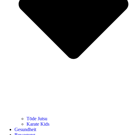
Tōde Jutsu
Kara­te Kids
Gesund­heit
Bewe­gung