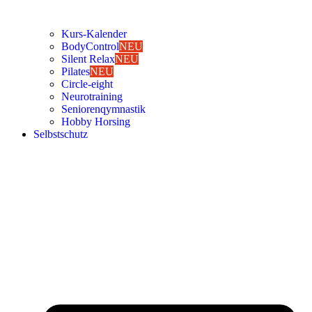
Kurs-Kalen­­der
Body­Con­trol
NEU
Silent Relax
NEU
Pila­tes
NEU
Cir­cle-eight
Neu­ro­trai­ning
Senio­ren­qym­nas­tik
Hob­by Hor­sing
Selbst­schutz