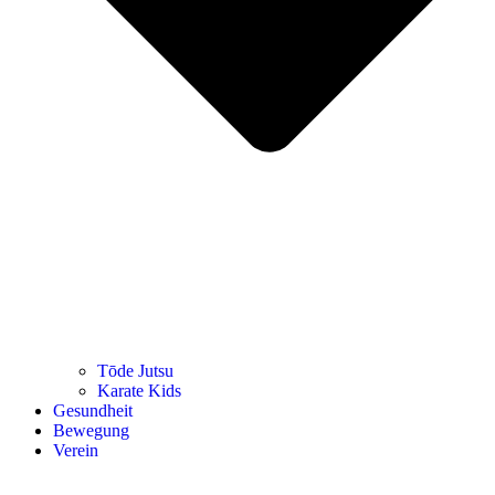
Tōde Jutsu
Kara­te Kids
Gesund­heit
Bewe­gung
Ver­ein