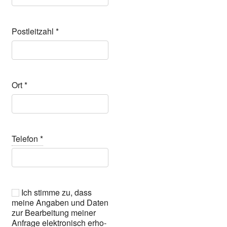
Post­leit­zahl
*
Ort
*
Tele­fon
*
Ich stim­me zu, dass
mei­ne Anga­ben und Daten
zur Bear­bei­tung mei­ner
Anfra­ge elek­tro­nisch erho­