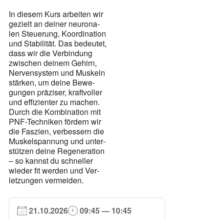
In die­sem Kurs arbei­ten wir
gezielt an dei­ner neu­ro­na­
len Steue­rung, Koor­di­na­ti­on
und Sta­bi­li­tät. Das bedeu­tet,
dass wir die Ver­bin­dung
zwi­schen dei­nem Gehirn,
Ner­ven­sys­tem und Mus­keln
stär­ken, um dei­ne Bewe­
gun­gen prä­zi­ser, kraft­vol­ler
und effi­zi­en­ter zu machen.
Durch die Kom­bi­na­ti­on mit
PNF-Tech­ni­ken för­dern wir
die Fas­zi­en, ver­bes­sern die
Mus­kel­span­nung und unter­
stüt­zen dei­ne Rege­ne­ra­ti­on
– so kannst du schnel­ler
wie­der fit wer­den und Ver­
let­zun­gen ver­mei­den.
21.10.2026
09:45 — 10:45