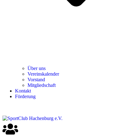
Über uns
Ver­einska­len­der
Vor­stand
Mit­glied­schaft
Kon­takt
För­de­rung