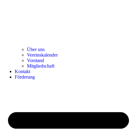
Über uns
Ver­einska­len­der
Vor­stand
Mit­glied­schaft
Kon­takt
För­de­rung