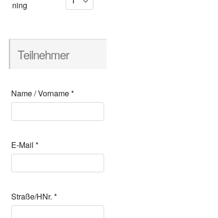
ning
Teil­neh­mer
Name / Vor­na­me
*
E‑Mail
*
Straße/HNr.
*