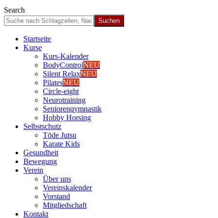
Search
Start­sei­te
Kur­se
Kurs-Kalen­­der
Body­Con­trol
NEU
Silent Relax
NEU
Pila­tes
NEU
Cir­cle-eight
Neu­ro­trai­ning
Senio­ren­qym­nas­tik
Hob­by Hor­sing
Selbst­schutz
Tōde Jutsu
Kara­te Kids
Gesund­heit
Bewe­gung
Ver­ein
Über uns
Ver­einska­len­der
Vor­stand
Mit­glied­schaft
Kon­takt