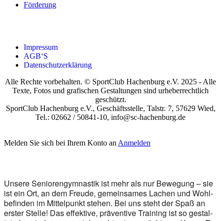
För­de­rung
Impres­sum
AGB‘S
Daten­schutz­er­klä­rung
Alle Rechte vorbehalten. © SportClub Hachenburg e.V. 2025 - Alle
Texte, Fotos und grafischen Gestaltungen sind urheberrechtlich
geschützt.
SportClub Hachenburg e.V., Geschäftsstelle, Talstr. 7, 57629 Wied,
Tel.: 02662 / 50841-10, info@sc-hachenburg.de
Melden Sie sich bei Ihrem Konto an
Anmelden
Unse­re Senio­ren­gym­nas­tik ist mehr als nur Bewe­gung – sie
ist ein Ort, an dem Freu­de, gemein­sa­mes Lachen und Wohl­
be­fin­den im Mit­tel­punkt ste­hen. Bei uns steht der Spaß an
ers­ter Stel­le! Das effek­ti­ve, prä­ven­ti­ve Trai­ning ist so gestal­