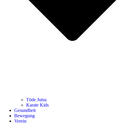
Tōde Jutsu
Kara­te Kids
Gesund­heit
Bewe­gung
Ver­ein