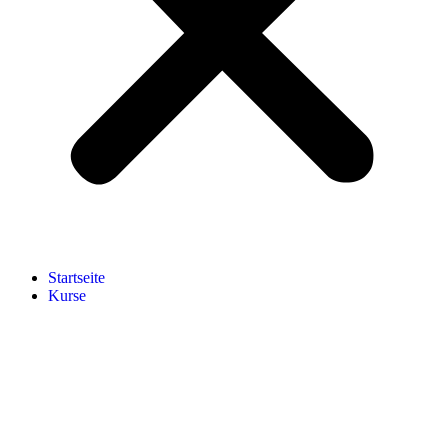
Start­sei­te
Kur­se