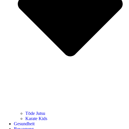
Tōde Jutsu
Kara­te Kids
Gesund­heit
Bewe­gung