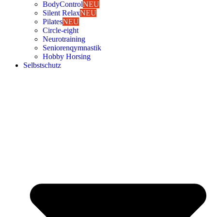
Body­Con­trol
NEU
Silent Relax
NEU
Pila­tes
NEU
Cir­cle-eight
Neu­ro­trai­ning
Senio­ren­qym­nas­tik
Hob­by Hor­sing
Selbst­schutz