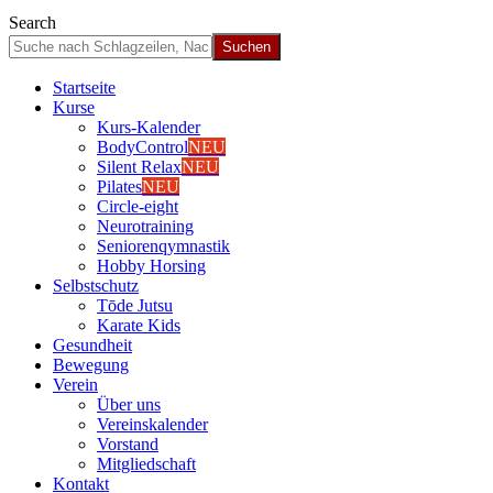
Search
Start­sei­te
Kur­se
Kurs-Kalen­­der
Body­Con­trol
NEU
Silent Relax
NEU
Pila­tes
NEU
Cir­cle-eight
Neu­ro­trai­ning
Senio­ren­qym­nas­tik
Hob­by Hor­sing
Selbst­schutz
Tōde Jutsu
Kara­te Kids
Gesund­heit
Bewe­gung
Ver­ein
Über uns
Ver­einska­len­der
Vor­stand
Mit­glied­schaft
Kon­takt