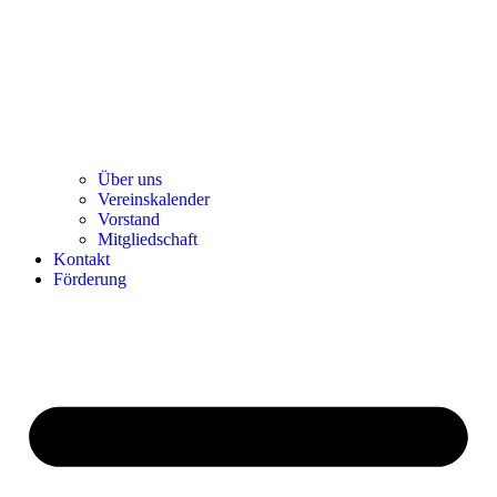
Über uns
Ver­einska­len­der
Vor­stand
Mit­glied­schaft
Kon­takt
För­de­rung