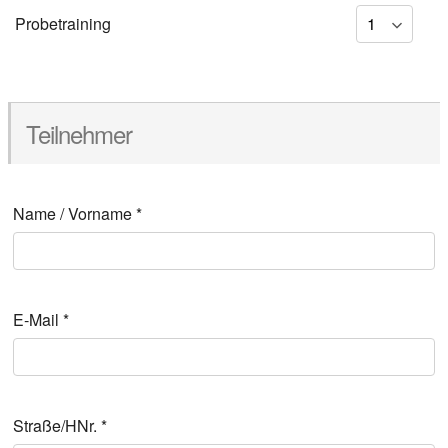
Pro­be­trai­ning
Teil­neh­mer
Name / Vor­na­me
*
E‑Mail
*
Straße/HNr.
*