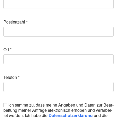
Post­leit­zahl
*
Ort
*
Tele­fon
*
Ich stim­me zu, dass mei­ne Anga­ben und Daten zur Bear­
bei­tung mei­ner Anfra­ge elek­tro­nisch erho­ben und ver­ar­bei­
tet wer­den. Ich habe die
Daten­schutz­er­klä­rung
und die