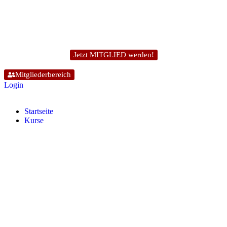
Jetzt MITGLIED werden!
Mitgliederbereich
Login
Start­sei­te
Kur­se