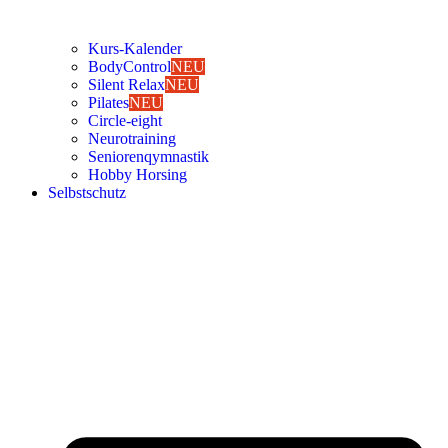
Kurs-Kalen­­der
Body­Con­trol
NEU
Silent Relax
NEU
Pila­tes
NEU
Cir­cle-eight
Neu­ro­trai­ning
Senio­ren­qym­nas­tik
Hob­by Hor­sing
Selbst­schutz