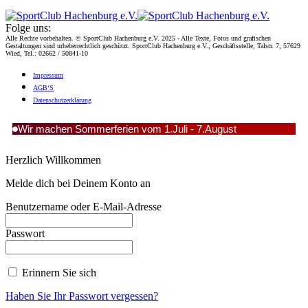
Folge uns:
Alle Rechte vorbehalten. © SportClub Hachenburg e.V. 2025 - Alle Texte, Fotos und grafischen
Gestaltungen sind urheberrechtlich geschützt. SportClub Hachenburg e.V., Geschäftsstelle, Talstr. 7, 57629
Wied, Tel.: 02662 / 50841-10
Impres­sum
AGB‘S
Daten­schutz­er­klä­rung
Wir machen Sommerferien vom 1.Juli - 7.August
Herzlich Willkommen
Melde dich bei Deinem Konto an
Benutzername oder E-Mail-Adresse
Passwort
Erinnern Sie sich
Haben Sie Ihr Passwort vergessen?