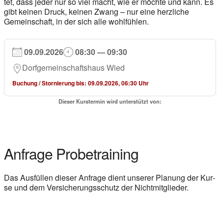
tet, dass jeder nur so viel macht, wie er möch­te und kann. Es
gibt kei­nen Druck, kei­nen Zwang – nur eine herz­li­che
Gemein­schaft, in der sich alle wohl­füh­len.
09.09.2026
08:30 — 09:30
Dorf­ge­mein­schafts­haus Wied
Buchung / Stor­nie­rung bis: 09.09.2026, 06:30 Uhr
Die­ser Kurs­ter­min wird unter­stützt von:
Anfra­ge Pro­be­trai­ning
Das Aus­fül­len die­ser Anfra­ge dient unse­rer Pla­nung der Kur­
se und dem Ver­si­che­rungs­schutz der Nicht­mit­glie­der.