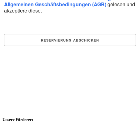
All­ge­mei­nen Geschäfts­be­din­gun­gen (AGB)
gele­sen und
akzep­tie­re die­se.
Unsere Förderer: