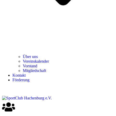
Über uns
Ver­einska­len­der
Vor­stand
Mit­glied­schaft
Kon­takt
För­de­rung