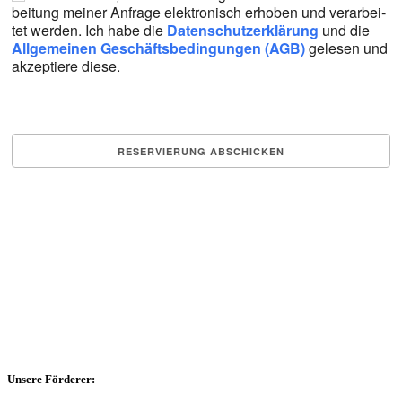
bei­tung mei­ner Anfra­ge elek­tro­nisch erho­ben und ver­ar­bei­
tet wer­den. Ich habe die
Daten­schutz­er­klä­rung
und die
All­ge­mei­nen Geschäfts­be­din­gun­gen (AGB)
gele­sen und
akzep­tie­re die­se.
Unsere Förderer: