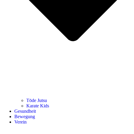
Tōde Jutsu
Kara­te Kids
Gesund­heit
Bewe­gung
Ver­ein