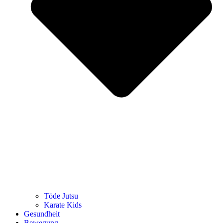
Tōde Jutsu
Kara­te Kids
Gesund­heit
Bewe­gung