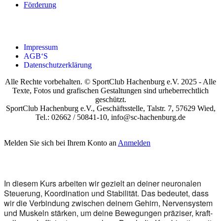
För­de­rung
Impres­sum
AGB‘S
Daten­schutz­er­klä­rung
Alle Rechte vorbehalten. © SportClub Hachenburg e.V. 2025 - Alle
Texte, Fotos und grafischen Gestaltungen sind urheberrechtlich
geschützt.
SportClub Hachenburg e.V., Geschäftsstelle, Talstr. 7, 57629 Wied,
Tel.: 02662 / 50841-10, info@sc-hachenburg.de
Melden Sie sich bei Ihrem Konto an
Anmelden
In die­sem Kurs arbei­ten wir gezielt an dei­ner neu­ro­na­len
Steue­rung, Koor­di­na­ti­on und Sta­bi­li­tät. Das bedeu­tet, dass
wir die Ver­bin­dung zwi­schen dei­nem Gehirn, Ner­ven­sys­tem
und Mus­keln stär­ken, um dei­ne Bewe­gun­gen prä­zi­ser, kraft­