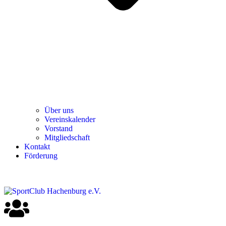
Über uns
Ver­einska­len­der
Vor­stand
Mit­glied­schaft
Kon­takt
För­de­rung