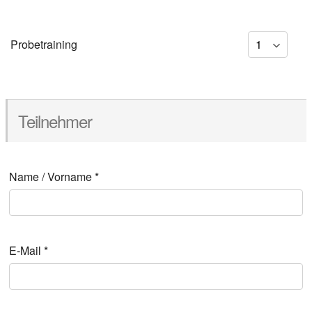
Pro­be­trai­ning
Teil­neh­mer
Name / Vor­na­me
*
E‑Mail
*