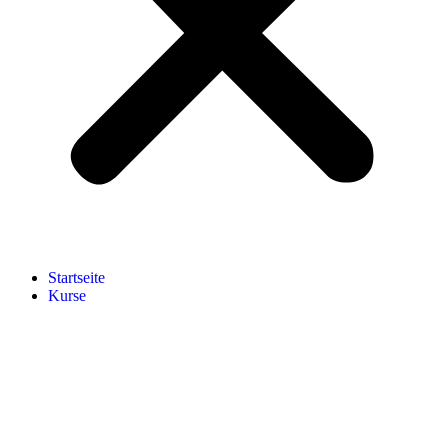
Start­sei­te
Kur­se