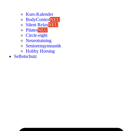
Kurs-Kalen­­der
Body­Con­trol
NEU
Silent Relax
NEU
Pila­tes
NEU
Cir­cle-eight
Neu­ro­trai­ning
Senio­ren­qym­nas­tik
Hob­by Hor­sing
Selbst­schutz