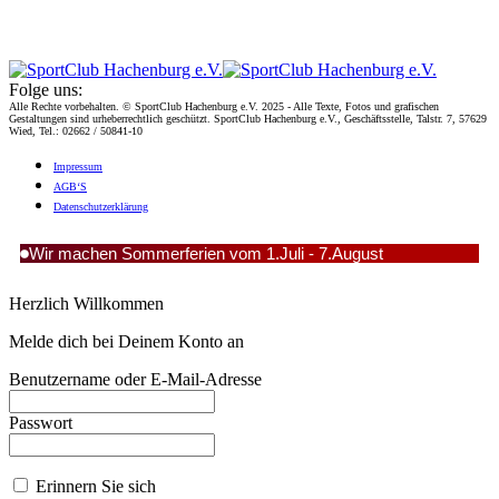
Folge uns:
Alle Rechte vorbehalten. © SportClub Hachenburg e.V. 2025 - Alle Texte, Fotos und grafischen
Gestaltungen sind urheberrechtlich geschützt. SportClub Hachenburg e.V., Geschäftsstelle, Talstr. 7, 57629
Wied, Tel.: 02662 / 50841-10
Impres­sum
AGB‘S
Daten­schutz­er­klä­rung
Wir machen Sommerferien vom 1.Juli - 7.August
Herzlich Willkommen
Melde dich bei Deinem Konto an
Benutzername oder E-Mail-Adresse
Passwort
Erinnern Sie sich