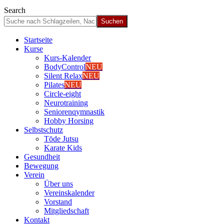
Search
Start­sei­te
Kur­se
Kurs-Kalen­­der
Body­Con­trol
NEU
Silent Relax
NEU
Pila­tes
NEU
Cir­cle-eight
Neu­ro­trai­ning
Senio­ren­qym­nas­tik
Hob­by Hor­sing
Selbst­schutz
Tōde Jutsu
Kara­te Kids
Gesund­heit
Bewe­gung
Ver­ein
Über uns
Ver­einska­len­der
Vor­stand
Mit­glied­schaft
Kon­takt