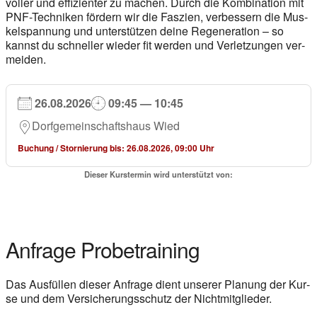
vol­ler und effi­zi­en­ter zu machen. Durch die Kom­bi­na­ti­on mit
PNF-Tech­ni­ken för­dern wir die Fas­zi­en, ver­bes­sern die Mus­
kel­span­nung und unter­stüt­zen dei­ne Rege­ne­ra­ti­on – so
kannst du schnel­ler wie­der fit wer­den und Ver­let­zun­gen ver­
mei­den.
26.08.2026
09:45 — 10:45
Dorf­ge­mein­schafts­haus Wied
Buchung / Stor­nie­rung bis: 26.08.2026, 09:00 Uhr
Die­ser Kurs­ter­min wird unter­stützt von:
Anfra­ge Pro­be­trai­ning
Das Aus­fül­len die­ser Anfra­ge dient unse­rer Pla­nung der Kur­
se und dem Ver­si­che­rungs­schutz der Nicht­mit­glie­der.