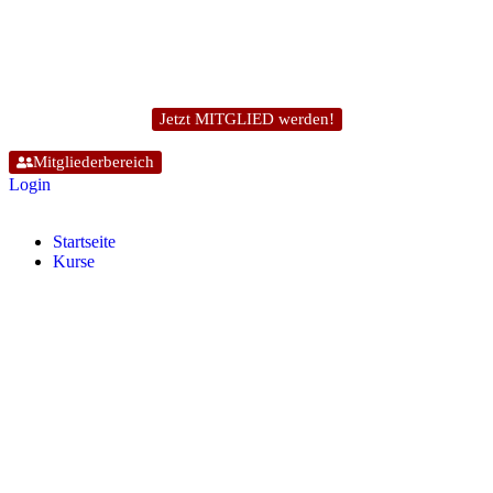
Jetzt MITGLIED werden!
Mitgliederbereich
Login
Start­sei­te
Kur­se