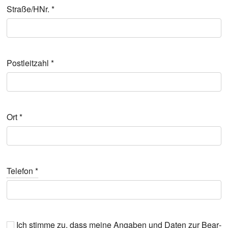
Straße/HNr.
*
Post­leit­zahl
*
Ort
*
Tele­fon
*
Ich stim­me zu, dass mei­ne Anga­ben und Daten zur Bear­