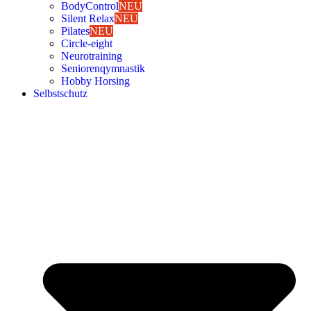
Body­Con­trol
NEU
Silent Relax
NEU
Pila­tes
NEU
Cir­cle-eight
Neu­ro­trai­ning
Senio­ren­qym­nas­tik
Hob­by Hor­sing
Selbst­schutz