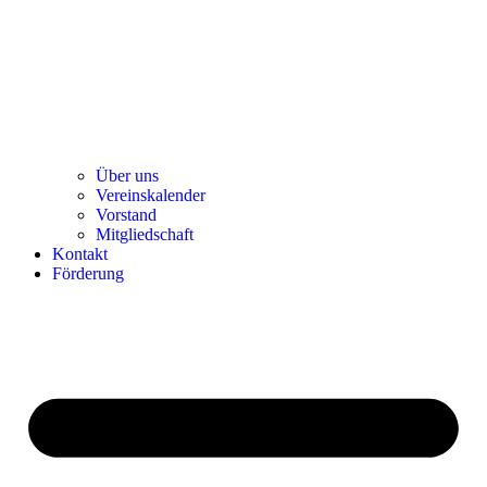
Über uns
Ver­einska­len­der
Vor­stand
Mit­glied­schaft
Kon­takt
För­de­rung