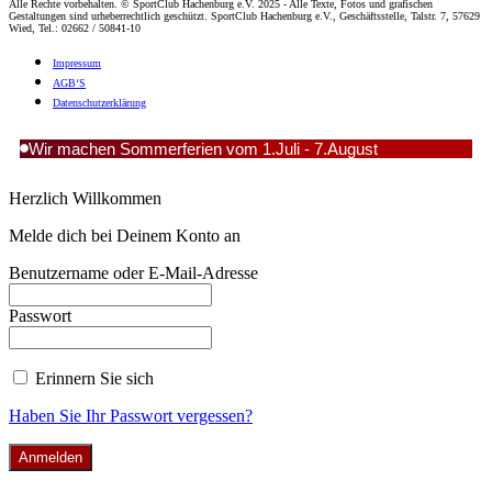
Alle Rechte vorbehalten. © SportClub Hachenburg e.V. 2025 - Alle Texte, Fotos und grafischen
Gestaltungen sind urheberrechtlich geschützt. SportClub Hachenburg e.V., Geschäftsstelle, Talstr. 7, 57629
Wied, Tel.: 02662 / 50841-10
Impres­sum
AGB‘S
Daten­schutz­er­klä­rung
Wir machen Sommerferien vom 1.Juli - 7.August
Herzlich Willkommen
Melde dich bei Deinem Konto an
Benutzername oder E-Mail-Adresse
Passwort
Erinnern Sie sich
Haben Sie Ihr Passwort vergessen?