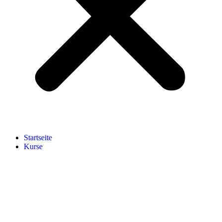
Start­sei­te
Kur­se