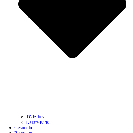
Tōde Jutsu
Kara­te Kids
Gesund­heit
Bewe­gung