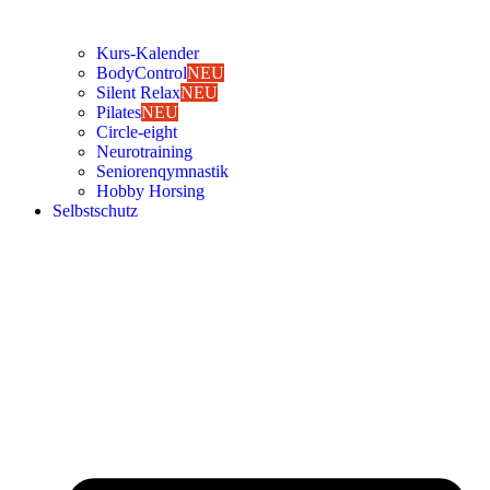
Kurs-Kalen­­der
Body­Con­trol
NEU
Silent Relax
NEU
Pila­tes
NEU
Cir­cle-eight
Neu­ro­trai­ning
Senio­ren­qym­nas­tik
Hob­by Hor­sing
Selbst­schutz