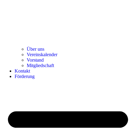
Über uns
Ver­einska­len­der
Vor­stand
Mit­glied­schaft
Kon­takt
För­de­rung