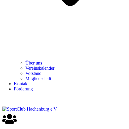
Über uns
Ver­einska­len­der
Vor­stand
Mit­glied­schaft
Kon­takt
För­de­rung