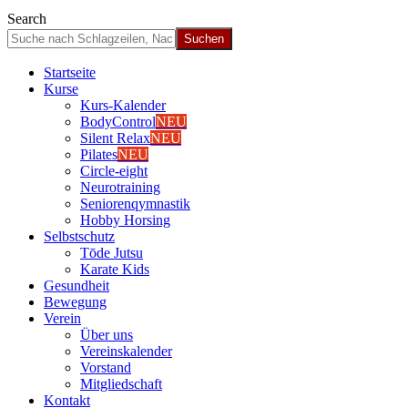
Search
Start­sei­te
Kur­se
Kurs-Kalen­­der
Body­Con­trol
NEU
Silent Relax
NEU
Pila­tes
NEU
Cir­cle-eight
Neu­ro­trai­ning
Senio­ren­qym­nas­tik
Hob­by Hor­sing
Selbst­schutz
Tōde Jutsu
Kara­te Kids
Gesund­heit
Bewe­gung
Ver­ein
Über uns
Ver­einska­len­der
Vor­stand
Mit­glied­schaft
Kon­takt