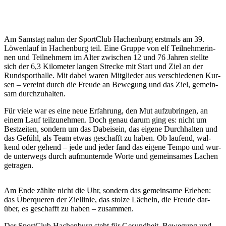
Am Sams­tag nahm der Sport­Club Hach­en­burg erst­mals am 39.
Löwen­lauf in Hach­en­burg teil. Eine Grup­pe von elf Teil­neh­me­rin­
nen und Teil­neh­mern im Alter zwi­schen 12 und 76 Jah­ren stell­te
sich der 6,3 Kilo­me­ter lan­gen Stre­cke mit Start und Ziel an der
Rund­sport­hal­le. Mit dabei waren Mit­glie­der aus ver­schie­de­nen Kur­
sen – ver­eint durch die Freu­de an Bewe­gung und das Ziel, gemein­
sam durch­zu­hal­ten.
Für vie­le war es eine neue Erfah­rung, den Mut auf­zu­brin­gen, an
einem Lauf teil­zu­neh­men. Doch genau dar­um ging es: nicht um
Best­zei­ten, son­dern um das Dabei­sein, das eige­ne Durch­hal­ten und
das Gefühl, als Team etwas geschafft zu haben. Ob lau­fend, wal­
kend oder gehend – jede und jeder fand das eige­ne Tem­po und wur­
de unter­wegs durch auf­mun­tern­de Wor­te und gemein­sa­mes Lachen
getra­gen.
Am Ende zähl­te nicht die Uhr, son­dern das gemein­sa­me Erle­ben:
das Über­que­ren der Ziel­li­nie, das stol­ze Lächeln, die Freu­de dar­
über, es geschafft zu haben – zusam­men.
Der Sport­Club Hach­en­burg steht für Gesund­heit, Bewe­gung und