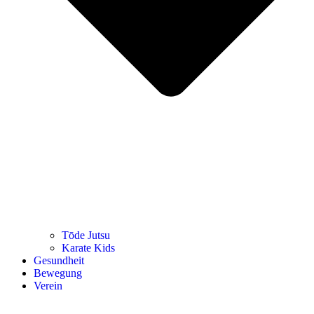
Tōde Jutsu
Kara­te Kids
Gesund­heit
Bewe­gung
Ver­ein