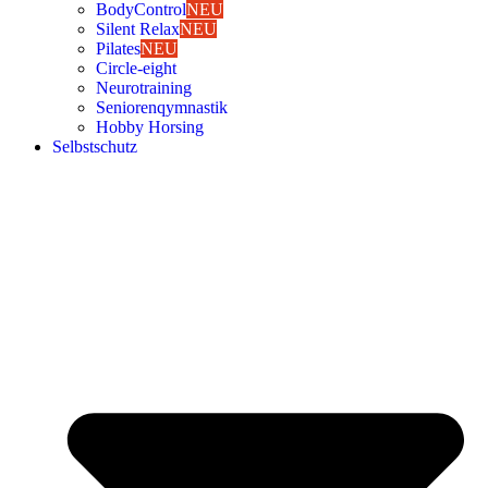
Body­Con­trol
NEU
Silent Relax
NEU
Pila­tes
NEU
Cir­cle-eight
Neu­ro­trai­ning
Senio­ren­qym­nas­tik
Hob­by Hor­sing
Selbst­schutz