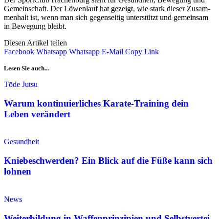
Gemein­schaft. Der Löwen­lauf hat gezeigt, wie stark die­ser Zusam­
men­halt ist, wenn man sich gegen­sei­tig unter­stützt und gemein­sam
in Bewe­gung bleibt.
Diesen Artikel teilen
Facebook
Whatsapp
Whatsapp
E-Mail
Copy Link
Lesen Sie auch...
Tōde Jutsu
War­um kon­ti­nu­ier­li­ches Kara­te-Trai­ning dein
Leben ver­än­dert
Gesundheit
Knie­be­schwer­den? Ein Blick auf die Füße kann sich
loh­nen
News
Wei­ter­bil­dung in Waf­fen­prin­zi­pi­en und Selbst­ver­tei­