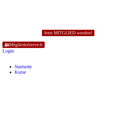
Jetzt MITGLIED werden!
Mitgliederbereich
Login
Start­sei­te
Kur­se