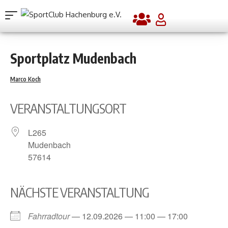
Sport­platz Muden­bach
Marco Koch
VER­AN­STAL­TUNGS­ORT
L265
Muden­bach
57614
NÄCHS­TE VER­AN­STAL­TUNG
Fahr­rad­tour
— 12.09.2026 — 11:00 — 17:00