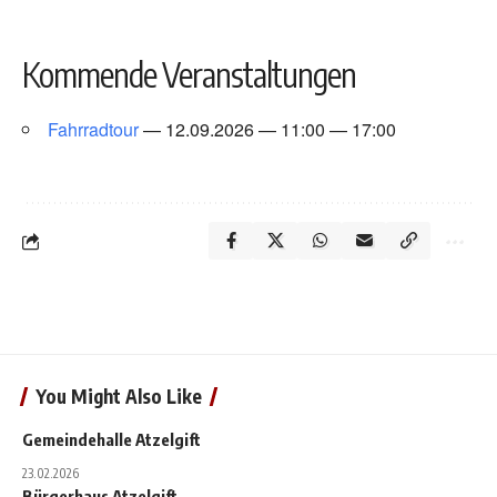
Kom­men­de Ver­an­stal­tun­gen
Fahr­rad­tour
— 12.09.2026 — 11:00 — 17:00
You Might Also Like
Gemein­de­hal­le Atzel­gift
23.02.2026
Bür­ger­haus Atzel­gift