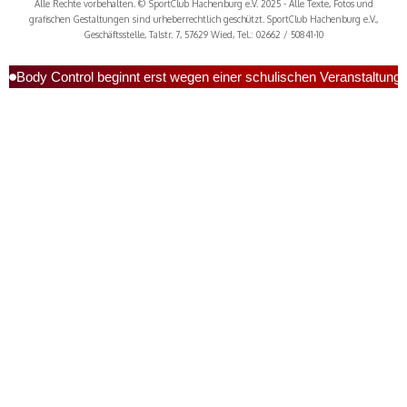
Alle Rechte vorbehalten. © SportClub Hachenburg e.V. 2025 - Alle Texte, Fotos und
grafischen Gestaltungen sind urheberrechtlich geschützt. SportClub Hachenburg e.V.,
Geschäftsstelle, Talstr. 7, 57629 Wied, Tel.: 02662 / 50841-10
Body Control beginnt erst wegen einer schulischen Veranstaltung