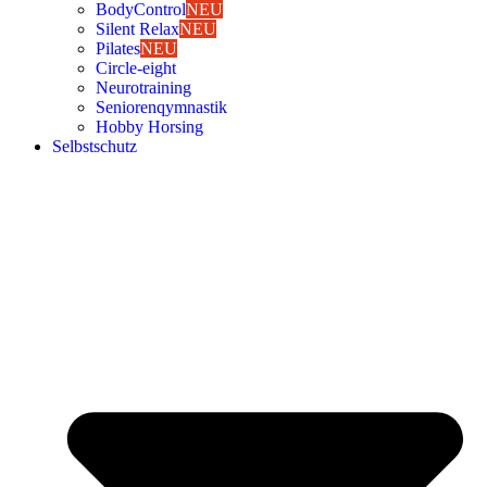
Body­Con­trol
NEU
Silent Relax
NEU
Pila­tes
NEU
Cir­cle-eight
Neu­ro­trai­ning
Senio­ren­qym­nas­tik
Hob­by Hor­sing
Selbst­schutz