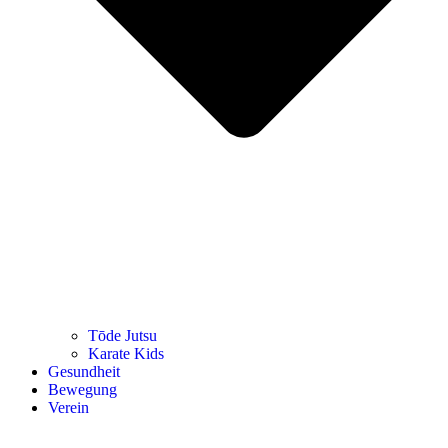
Tōde Jutsu
Kara­te Kids
Gesund­heit
Bewe­gung
Ver­ein