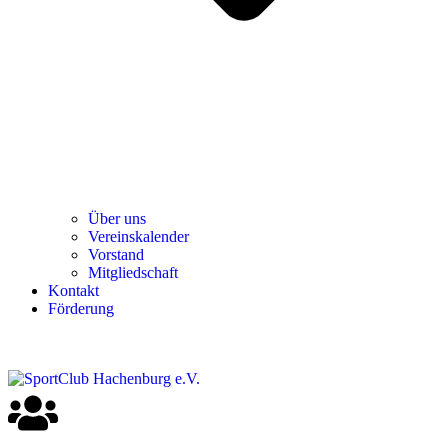
Über uns
Ver­einska­len­der
Vor­stand
Mit­glied­schaft
Kon­takt
För­de­rung