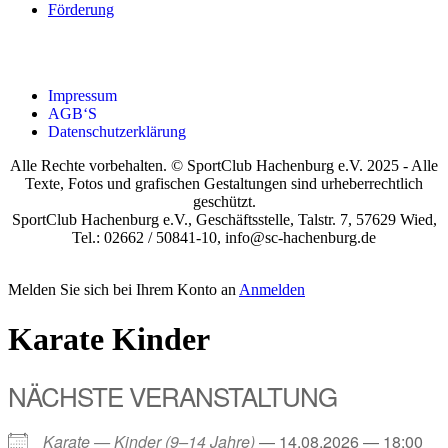
För­de­rung
Impres­sum
AGB‘S
Daten­schutz­er­klä­rung
Alle Rechte vorbehalten. © SportClub Hachenburg e.V. 2025 - Alle
Texte, Fotos und grafischen Gestaltungen sind urheberrechtlich
geschützt.
SportClub Hachenburg e.V., Geschäftsstelle, Talstr. 7, 57629 Wied,
Tel.: 02662 / 50841-10, info@sc-hachenburg.de
Melden Sie sich bei Ihrem Konto an
Anmelden
Kara­te Kin­der
NÄCHS­TE VER­AN­STAL­TUNG
Kara­te — Kin­der (9–14 Jah­re)
— 14.08.2026 — 18:00