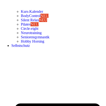
Kurs-Kalen­­der
Body­Con­trol
NEU
Silent Relax
NEU
Pila­tes
NEU
Cir­cle-eight
Neu­ro­trai­ning
Senio­ren­qym­nas­tik
Hob­by Hor­sing
Selbst­schutz