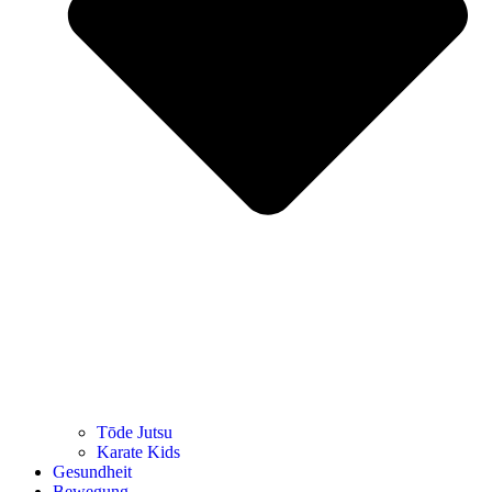
Tōde Jutsu
Kara­te Kids
Gesund­heit
Bewe­gung