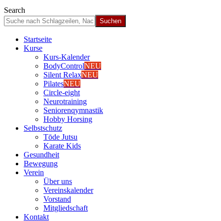
Search
Start­sei­te
Kur­se
Kurs-Kalen­­der
Body­Con­trol
NEU
Silent Relax
NEU
Pila­tes
NEU
Cir­cle-eight
Neu­ro­trai­ning
Senio­ren­qym­nas­tik
Hob­by Hor­sing
Selbst­schutz
Tōde Jutsu
Kara­te Kids
Gesund­heit
Bewe­gung
Ver­ein
Über uns
Ver­einska­len­der
Vor­stand
Mit­glied­schaft
Kon­takt