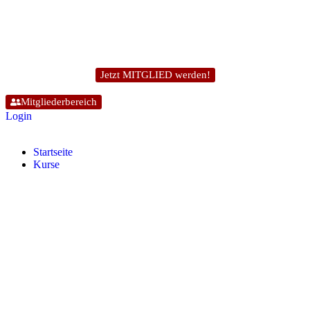
Jetzt MITGLIED werden!
Mitgliederbereich
Login
Start­sei­te
Kur­se