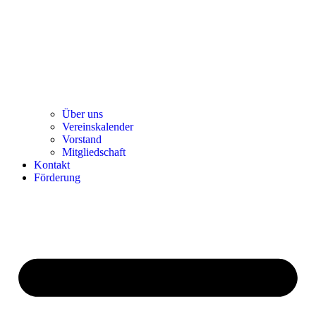
Über uns
Ver­einska­len­der
Vor­stand
Mit­glied­schaft
Kon­takt
För­de­rung