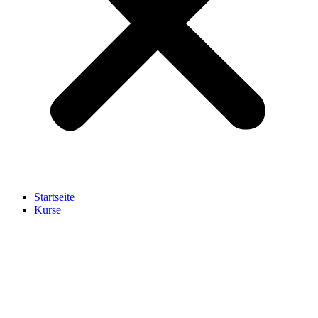
Start­sei­te
Kur­se