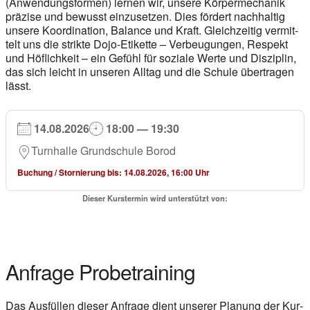
(Anwen­dungs­for­men) ler­nen wir, unse­re Kör­per­me­cha­nik
prä­zi­se und bewusst ein­zu­set­zen.
Dies för­dert nach­hal­tig
unse­re Koor­di­na­ti­on, Balan­ce und Kraft. Gleich­zei­tig ver­mit­
telt uns die strik­te Dojo-Eti­ket­te – Ver­beu­gun­gen, Respekt
und Höf­lich­keit – ein Gefühl für sozia­le Wer­te und Dis­zi­plin,
das sich leicht in unse­ren All­tag und die Schu­le über­tra­gen
lässt.
14.08.2026
18:00 — 19:30
Turn­hal­le Grund­schu­le Borod
Buchung / Stor­nie­rung bis: 14.08.2026, 16:00 Uhr
Die­ser Kurs­ter­min wird unter­stützt von:
Anfra­ge Pro­be­trai­ning
Das Aus­fül­len die­ser Anfra­ge dient unse­rer Pla­nung der Kur­