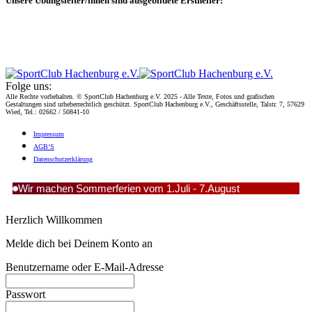
Unsere Übungsleiter/innen sind ausgebildete Ersthelfer:
Folge uns:
Alle Rechte vorbehalten. © SportClub Hachenburg e.V. 2025 - Alle Texte, Fotos und grafischen
Gestaltungen sind urheberrechtlich geschützt. SportClub Hachenburg e.V., Geschäftsstelle, Talstr. 7, 57629
Wied, Tel.: 02662 / 50841-10
Impres­sum
AGB‘S
Daten­schutz­er­klä­rung
Wir machen Sommerferien vom 1.Juli - 7.August
Herzlich Willkommen
Melde dich bei Deinem Konto an
Benutzername oder E-Mail-Adresse
Passwort