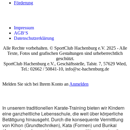
För­de­rung
Impres­sum
AGB‘S
Daten­schutz­er­klä­rung
Alle Rechte vorbehalten. © SportClub Hachenburg e.V. 2025 - Alle
Texte, Fotos und grafischen Gestaltungen sind urheberrechtlich
geschützt.
SportClub Hachenburg e.V., Geschäftsstelle, Talstr. 7, 57629 Wied,
Tel.: 02662 / 50841-10, info@sc-hachenburg.de
Melden Sie sich bei Ihrem Konto an
Anmelden
In unse­rem tra­di­tio­nel­len Kara­te-Trai­ning bie­ten wir Kin­dern
eine ganz­heit­li­che Lebens­schu­le, die weit über kör­per­li­che
Betä­ti­gung hin­aus­geht.
Durch die kon­se­quen­te Ver­mitt­lung
von Kihon (Grund­tech­ni­ken), Kata (For­men) und Bun­kai