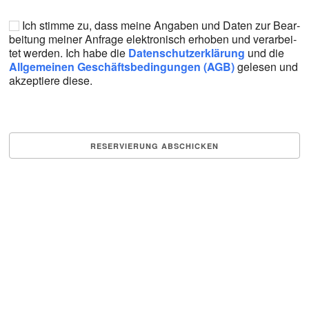
Ich stim­me zu, dass mei­ne Anga­ben und Daten zur Bear­
bei­tung mei­ner Anfra­ge elek­tro­nisch erho­ben und ver­ar­bei­
tet wer­den. Ich habe die
Daten­schutz­er­klä­rung
und die
All­ge­mei­nen Geschäfts­be­din­gun­gen (AGB)
gele­sen und
akzep­tie­re die­se.