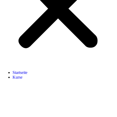
Start­sei­te
Kur­se