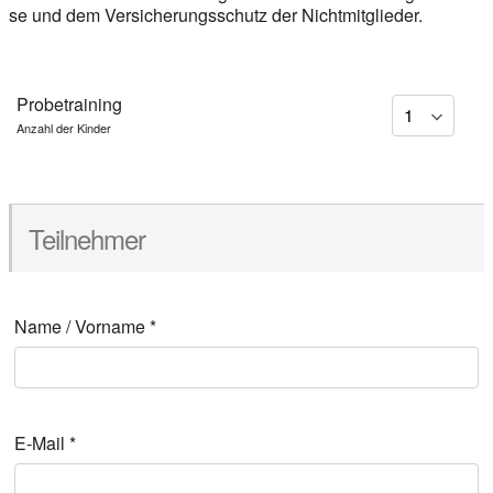
se und dem Ver­si­che­rungs­schutz der Nicht­mit­glie­der.
Pro­be­trai­ning
Anzahl der Kin­der
Teil­neh­mer
Name / Vor­na­me
*
E‑Mail
*