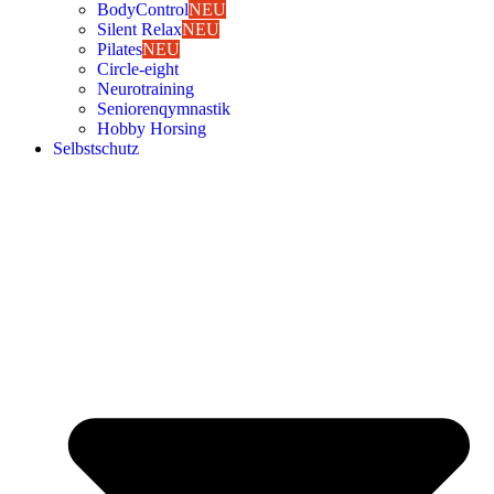
Body­Con­trol
NEU
Silent Relax
NEU
Pila­tes
NEU
Cir­cle-eight
Neu­ro­trai­ning
Senio­ren­qym­nas­tik
Hob­by Hor­sing
Selbst­schutz