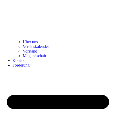
Über uns
Ver­einska­len­der
Vor­stand
Mit­glied­schaft
Kon­takt
För­de­rung