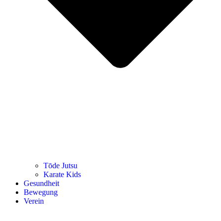
Tōde Jutsu
Kara­te Kids
Gesund­heit
Bewe­gung
Ver­ein