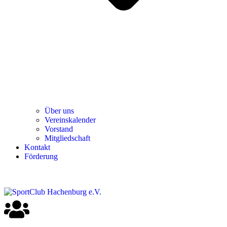
Über uns
Ver­einska­len­der
Vor­stand
Mit­glied­schaft
Kon­takt
För­de­rung