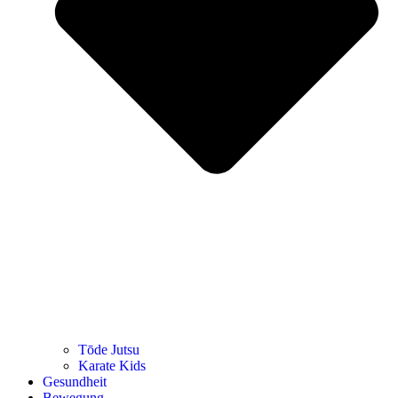
Tōde Jutsu
Kara­te Kids
Gesund­heit
Bewe­gung