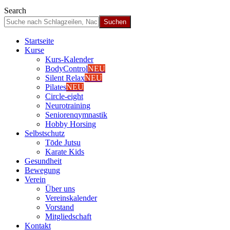
Search
Start­sei­te
Kur­se
Kurs-Kalen­­der
Body­Con­trol
NEU
Silent Relax
NEU
Pila­tes
NEU
Cir­cle-eight
Neu­ro­trai­ning
Senio­ren­qym­nas­tik
Hob­by Hor­sing
Selbst­schutz
Tōde Jutsu
Kara­te Kids
Gesund­heit
Bewe­gung
Ver­ein
Über uns
Ver­einska­len­der
Vor­stand
Mit­glied­schaft
Kon­takt