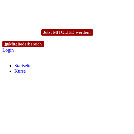
Jetzt MITGLIED werden!
Mitgliederbereich
Login
Start­sei­te
Kur­se