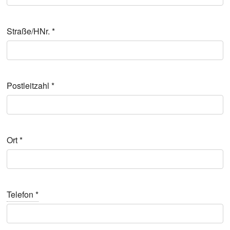
Straße/HNr.
*
Post­leit­zahl
*
Ort
*
Tele­fon
*