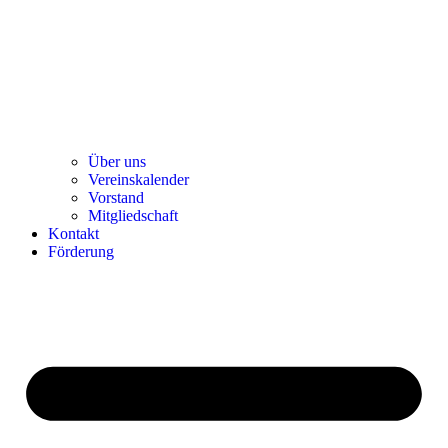
Über uns
Ver­einska­len­der
Vor­stand
Mit­glied­schaft
Kon­takt
För­de­rung