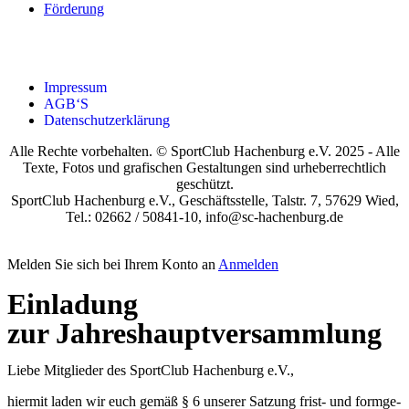
För­de­rung
Impres­sum
AGB‘S
Daten­schutz­er­klä­rung
Alle Rechte vorbehalten. © SportClub Hachenburg e.V. 2025 - Alle
Texte, Fotos und grafischen Gestaltungen sind urheberrechtlich
geschützt.
SportClub Hachenburg e.V., Geschäftsstelle, Talstr. 7, 57629 Wied,
Tel.: 02662 / 50841-10, info@sc-hachenburg.de
Melden Sie sich bei Ihrem Konto an
Anmelden
Ein­la­dung
zur Jah­res­haupt­ver­samm­lung
Lie­be Mit­glie­der des Sport­Club Hach­en­burg e.V.,
hier­mit laden wir euch gemäß § 6 unse­rer Sat­zung frist- und form­ge­