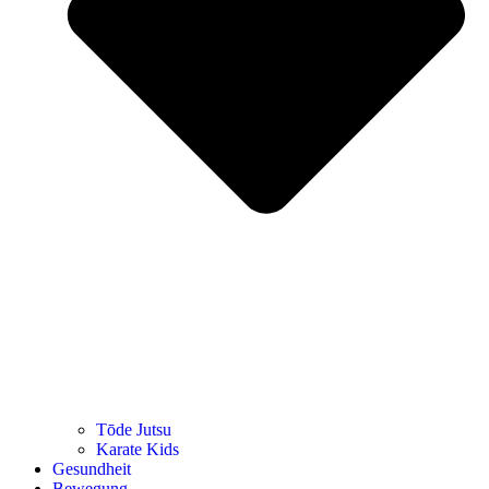
Tōde Jutsu
Kara­te Kids
Gesund­heit
Bewe­gung