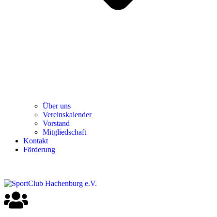
Über uns
Ver­einska­len­der
Vor­stand
Mit­glied­schaft
Kon­takt
För­de­rung