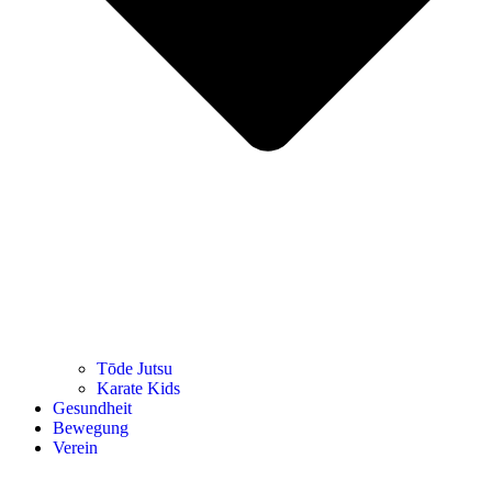
Tōde Jutsu
Kara­te Kids
Gesund­heit
Bewe­gung
Ver­ein