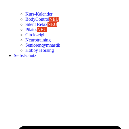
Kurs-Kalen­­der
Body­Con­trol
NEU
Silent Relax
NEU
Pila­tes
NEU
Cir­cle-eight
Neu­ro­trai­ning
Senio­ren­qym­nas­tik
Hob­by Hor­sing
Selbst­schutz