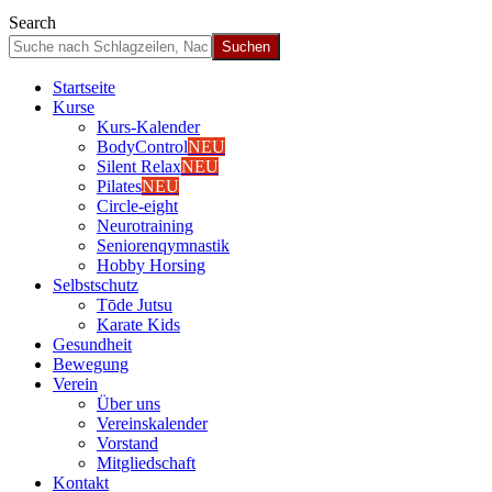
Search
Start­sei­te
Kur­se
Kurs-Kalen­­der
Body­Con­trol
NEU
Silent Relax
NEU
Pila­tes
NEU
Cir­cle-eight
Neu­ro­trai­ning
Senio­ren­qym­nas­tik
Hob­by Hor­sing
Selbst­schutz
Tōde Jutsu
Kara­te Kids
Gesund­heit
Bewe­gung
Ver­ein
Über uns
Ver­einska­len­der
Vor­stand
Mit­glied­schaft
Kon­takt