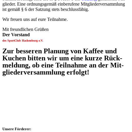
glie­der. Eine ord­nungs­ge­mäß ein­be­ru­fe­ne Mit­glie­der­ver­samm­lung
ist gemäß § 6 der Sat­zung stets beschluss­fä­hig.
Wir freu­en uns auf eure Teil­nah­me.
Mit freund­li­chen Grü­ßen
Der Vor­stand
des Sport­Club Hach­en­burg e.V.
Zur bes­se­ren Pla­nung von Kaf­fee und
Kuchen bit­ten wir um eine kur­ze Rück­
mel­dung, ob eine Teil­nah­me an der Mit­
glie­der­ver­samm­lung erfolgt!
Unsere Förderer: