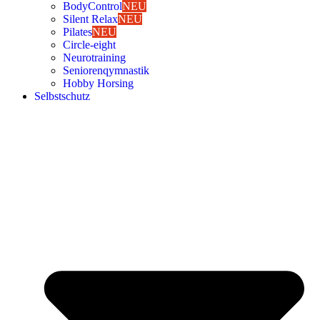
Body­Con­trol
NEU
Silent Relax
NEU
Pila­tes
NEU
Cir­cle-eight
Neu­ro­trai­ning
Senio­ren­qym­nas­tik
Hob­by Hor­sing
Selbst­schutz