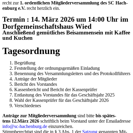
recht zur
1. ordent­li­chen Mit­glie­der­ver­samm­lung des SC Hach­
en­burg e.V.
recht herz­lich ein.
Ter­min : 14. März 2026 um 14:00 Uhr im
Dorf­ge­mein­schafts­haus Wied
Anschlie­ßend gemüt­li­ches Bei­sam­men­sein mit Kaf­fee
und Kuchen
Tages­ord­nung
Begrü­ßung
Fest­stel­lung der ord­nungs­ge­mä­ßen Ein­la­dung
Benen­nung des Ver­samm­lungs­lei­ters und des Pro­to­koll­füh­rers
Anträ­ge der Mit­glie­der
Bericht des Vor­stan­des
Kas­sen­be­richt und Bericht der Kas­sen­prü­fer
Ent­las­tung des Vor­stan­des für das Geschäfts­jahr 2025
Wahl der Kas­sen­prü­fer für das Geschäfts­jahr 2026
Ver­schie­de­nes
Anträ­ge zur Mit­glie­der­ver­samm­lung
sind bit­te
bis spä­tes­
tens
12.März 2026
schrift­lich beim Vor­stand unter der Email­adres­se
info@sc-hachenburg.de
ein­zu­rei­chen.
Stimm­be­rech­tigt sind die in § 3 Abs. 1 der
Sat­zung
genann­ten Mit­