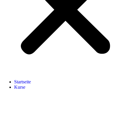
Start­sei­te
Kur­se