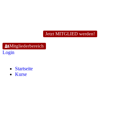
Jetzt MITGLIED werden!
Mitgliederbereich
Login
Start­sei­te
Kur­se