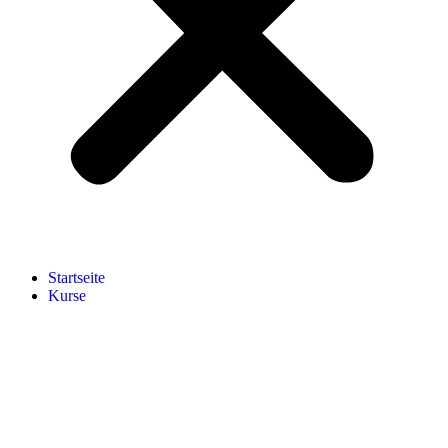
Start­sei­te
Kur­se