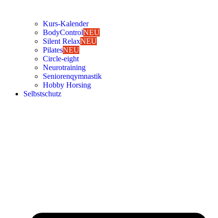
Kurs-Kalen­­der
Body­Con­trol
NEU
Silent Relax
NEU
Pila­tes
NEU
Cir­cle-eight
Neu­ro­trai­ning
Senio­ren­qym­nas­tik
Hob­by Hor­sing
Selbst­schutz