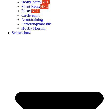
Body­Con­trol
NEU
Silent Relax
NEU
Pila­tes
NEU
Cir­cle-eight
Neu­ro­trai­ning
Senio­ren­qym­nas­tik
Hob­by Hor­sing
Selbst­schutz