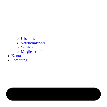
Über uns
Ver­einska­len­der
Vor­stand
Mit­glied­schaft
Kon­takt
För­de­rung