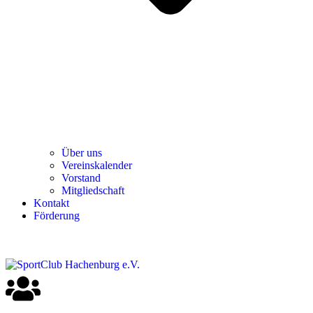
Über uns
Ver­einska­len­der
Vor­stand
Mit­glied­schaft
Kon­takt
För­de­rung