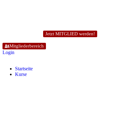
Jetzt MITGLIED werden!
Mitgliederbereich
Login
Start­sei­te
Kur­se