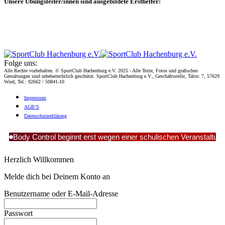
Unsere Übungsleiter/innen sind ausgebildete Ersthelfer:
Folge uns:
Alle Rechte vorbehalten. © SportClub Hachenburg e.V. 2025 - Alle Texte, Fotos und grafischen
Gestaltungen sind urheberrechtlich geschützt. SportClub Hachenburg e.V., Geschäftsstelle, Talstr. 7, 57629
Wied, Tel.: 02662 / 50841-10
Impres­sum
AGB‘S
Daten­schutz­er­klä­rung
Body Control beginnt erst wegen einer schulischen Veranstaltun
Herzlich Willkommen
Melde dich bei Deinem Konto an
Benutzername oder E-Mail-Adresse
Passwort