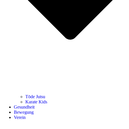
Tōde Jutsu
Kara­te Kids
Gesund­heit
Bewe­gung
Ver­ein