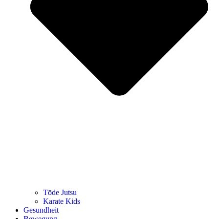
Tōde Jutsu
Kara­te Kids
Gesund­heit
Bewe­gung