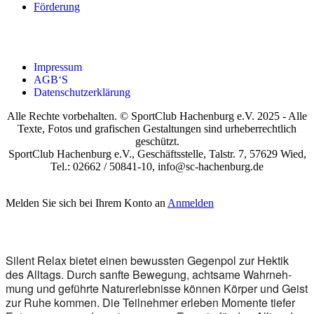
För­de­rung
Impres­sum
AGB‘S
Daten­schutz­er­klä­rung
Alle Rechte vorbehalten. © SportClub Hachenburg e.V. 2025 - Alle
Texte, Fotos und grafischen Gestaltungen sind urheberrechtlich
geschützt.
SportClub Hachenburg e.V., Geschäftsstelle, Talstr. 7, 57629 Wied,
Tel.: 02662 / 50841-10, info@sc-hachenburg.de
Melden Sie sich bei Ihrem Konto an
Anmelden
Silent Relax bie­tet einen bewuss­ten Gegen­pol zur Hek­tik
des All­tags. Durch sanf­te Bewe­gung, acht­sa­me Wahr­neh­
mung und geführ­te Natur­er­leb­nis­se kön­nen Kör­per und Geist
zur Ruhe kom­men. Die Teil­neh­mer erle­ben Momen­te tie­fer