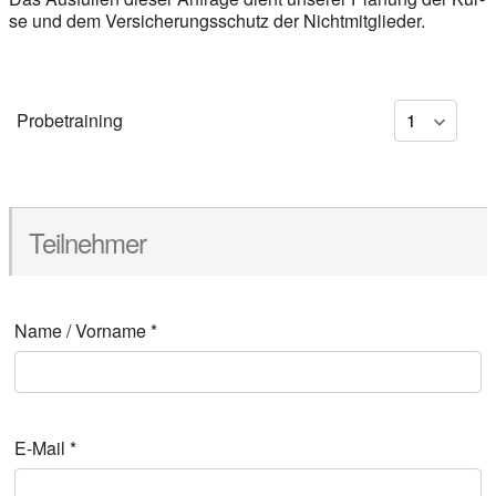
se und dem Ver­si­che­rungs­schutz der Nicht­mit­glie­der.
Pro­be­trai­ning
Teil­neh­mer
Name / Vor­na­me
*
E‑Mail
*