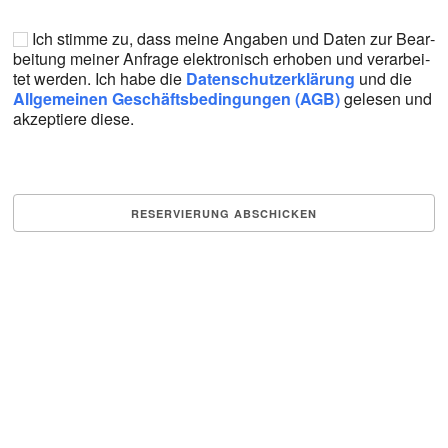
Ich stim­me zu, dass mei­ne Anga­ben und Daten zur Bear­
bei­tung mei­ner Anfra­ge elek­tro­nisch erho­ben und ver­ar­bei­
tet wer­den. Ich habe die
Daten­schutz­er­klä­rung
und die
All­ge­mei­nen Geschäfts­be­din­gun­gen (AGB)
gele­sen und
akzep­tie­re die­se.