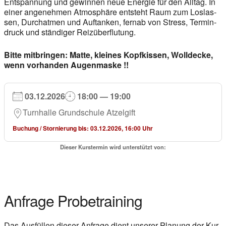
Ent­span­nung und gewin­nen neue Ener­gie für den All­tag. In
einer ange­neh­men Atmo­sphä­re ent­steht Raum zum Los­las­
sen, Durch­at­men und Auf­tan­ken, fern­ab von Stress, Ter­min­
druck und stän­di­ger Reiz­über­flu­tung.
Bit­te mit­brin­gen:
Mat­te, klei­nes Kopf­kis­sen, Woll­de­cke,
wenn vor­han­den Augen­mas­ke !!
03.12.2026
18:00 — 19:00
Turn­hal­le Grund­schu­le Atzel­gift
Buchung / Stor­nie­rung bis: 03.12.2026, 16:00 Uhr
Die­ser Kurs­ter­min wird unter­stützt von:
Anfra­ge Pro­be­trai­ning
Das Aus­fül­len die­ser Anfra­ge dient unse­rer Pla­nung der Kur­