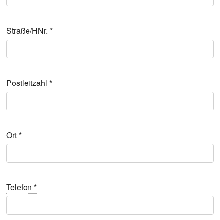
Straße/HNr.
*
Post­leit­zahl
*
Ort
*
Tele­fon
*