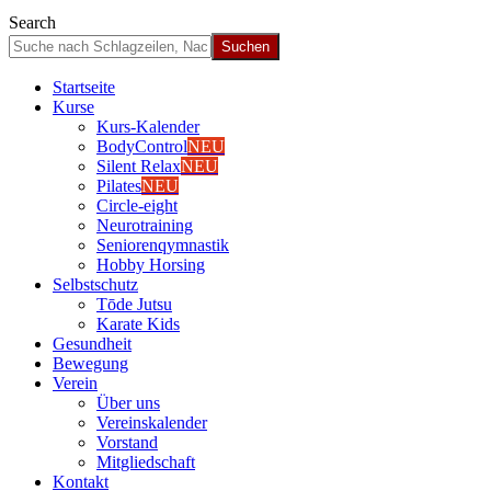
Search
Start­sei­te
Kur­se
Kurs-Kalen­­der
Body­Con­trol
NEU
Silent Relax
NEU
Pila­tes
NEU
Cir­cle-eight
Neu­ro­trai­ning
Senio­ren­qym­nas­tik
Hob­by Hor­sing
Selbst­schutz
Tōde Jutsu
Kara­te Kids
Gesund­heit
Bewe­gung
Ver­ein
Über uns
Ver­einska­len­der
Vor­stand
Mit­glied­schaft
Kon­takt