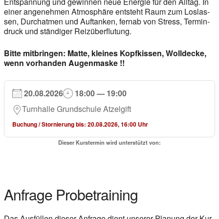
Ent­span­nung und gewin­nen neue Ener­gie für den All­tag. In
einer ange­neh­men Atmo­sphä­re ent­steht Raum zum Los­las­
sen, Durch­at­men und Auf­tan­ken, fern­ab von Stress, Ter­min­
druck und stän­di­ger Reiz­über­flu­tung.
Bit­te mit­brin­gen:
Mat­te, klei­nes Kopf­kis­sen, Woll­de­cke,
wenn vor­han­den Augen­mas­ke !!
20.08.2026
18:00 — 19:00
Turn­hal­le Grund­schu­le Atzel­gift
Buchung / Stor­nie­rung bis: 20.08.2026, 16:00 Uhr
Die­ser Kurs­ter­min wird unter­stützt von:
Anfra­ge Pro­be­trai­ning
Das Aus­fül­len die­ser Anfra­ge dient unse­rer Pla­nung der Kur­