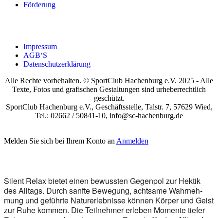
För­de­rung
Impres­sum
AGB‘S
Daten­schutz­er­klä­rung
Alle Rechte vorbehalten. © SportClub Hachenburg e.V. 2025 - Alle
Texte, Fotos und grafischen Gestaltungen sind urheberrechtlich
geschützt.
SportClub Hachenburg e.V., Geschäftsstelle, Talstr. 7, 57629 Wied,
Tel.: 02662 / 50841-10, info@sc-hachenburg.de
Melden Sie sich bei Ihrem Konto an
Anmelden
Silent Relax bie­tet einen bewuss­ten Gegen­pol zur Hek­tik
des All­tags. Durch sanf­te Bewe­gung, acht­sa­me Wahr­neh­
mung und geführ­te Natur­er­leb­nis­se kön­nen Kör­per und Geist
zur Ruhe kom­men. Die Teil­neh­mer erle­ben Momen­te tie­fer