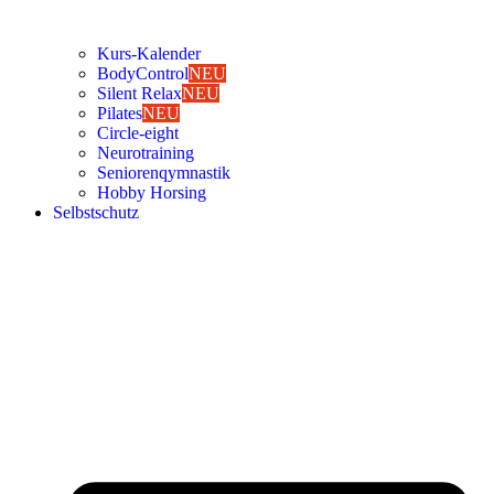
Kurs-Kalen­­der
Body­Con­trol
NEU
Silent Relax
NEU
Pila­tes
NEU
Cir­cle-eight
Neu­ro­trai­ning
Senio­ren­qym­nas­tik
Hob­by Hor­sing
Selbst­schutz