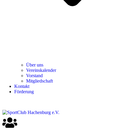
Über uns
Ver­einska­len­der
Vor­stand
Mit­glied­schaft
Kon­takt
För­de­rung