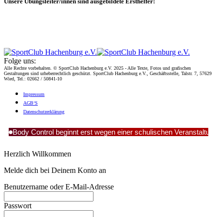
Unsere Übungsleiter/innen sind ausgebildete Ersthelfer:
Folge uns:
Alle Rechte vorbehalten. © SportClub Hachenburg e.V. 2025 - Alle Texte, Fotos und grafischen
Gestaltungen sind urheberrechtlich geschützt. SportClub Hachenburg e.V., Geschäftsstelle, Talstr. 7, 57629
Wied, Tel.: 02662 / 50841-10
Impres­sum
AGB‘S
Daten­schutz­er­klä­rung
Body Control beginnt erst wegen einer schulischen Veranstaltun
Herzlich Willkommen
Melde dich bei Deinem Konto an
Benutzername oder E-Mail-Adresse
Passwort