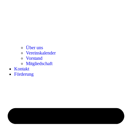
Über uns
Ver­einska­len­der
Vor­stand
Mit­glied­schaft
Kon­takt
För­de­rung