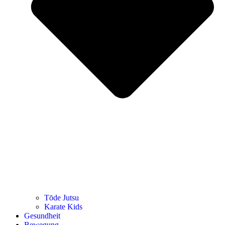
Tōde Jutsu
Kara­te Kids
Gesund­heit
Bewe­gung