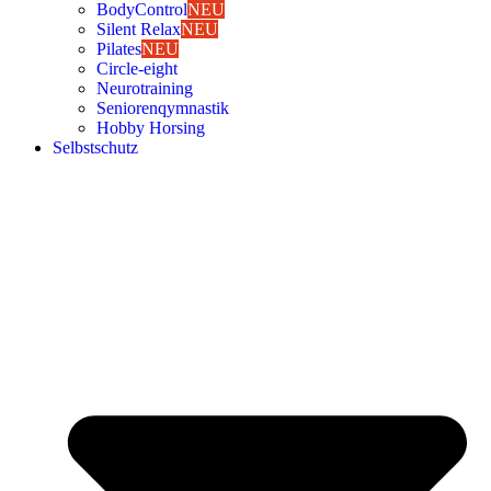
Body­Con­trol
NEU
Silent Relax
NEU
Pila­tes
NEU
Cir­cle-eight
Neu­ro­trai­ning
Senio­ren­qym­nas­tik
Hob­by Hor­sing
Selbst­schutz