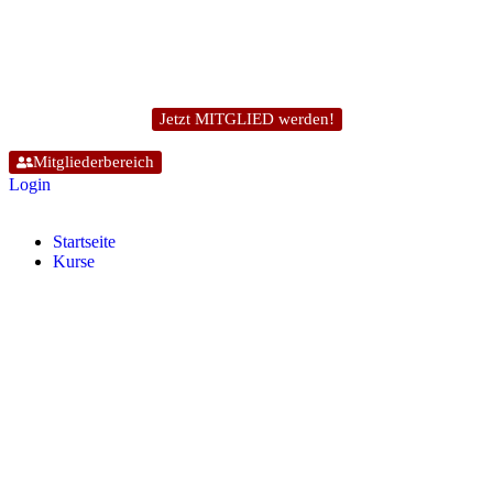
Jetzt MITGLIED werden!
Mitgliederbereich
Login
Start­sei­te
Kur­se