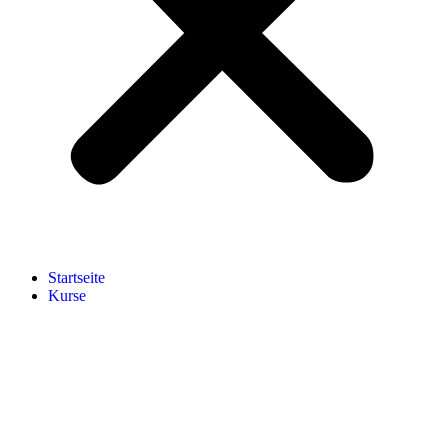
Start­sei­te
Kur­se