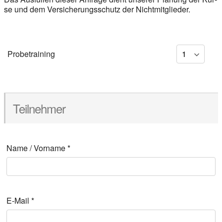
se und dem Ver­si­che­rungs­schutz der Nicht­mit­glie­der.
Pro­be­trai­ning
Teil­neh­mer
Name / Vor­na­me
*
E‑Mail
*