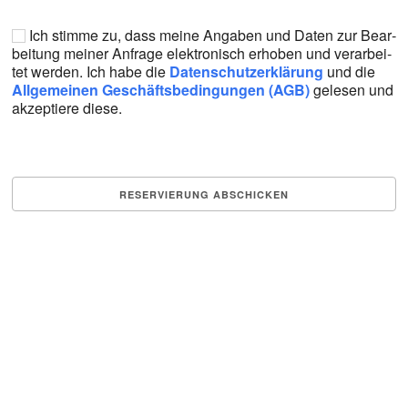
Ich stim­me zu, dass mei­ne Anga­ben und Daten zur Bear­
bei­tung mei­ner Anfra­ge elek­tro­nisch erho­ben und ver­ar­bei­
tet wer­den. Ich habe die
Daten­schutz­er­klä­rung
und die
All­ge­mei­nen Geschäfts­be­din­gun­gen (AGB)
gele­sen und
akzep­tie­re die­se.