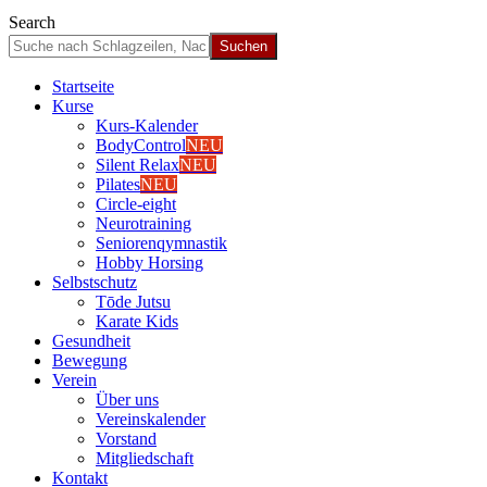
Search
Start­sei­te
Kur­se
Kurs-Kalen­­der
Body­Con­trol
NEU
Silent Relax
NEU
Pila­tes
NEU
Cir­cle-eight
Neu­ro­trai­ning
Senio­ren­qym­nas­tik
Hob­by Hor­sing
Selbst­schutz
Tōde Jutsu
Kara­te Kids
Gesund­heit
Bewe­gung
Ver­ein
Über uns
Ver­einska­len­der
Vor­stand
Mit­glied­schaft
Kon­takt