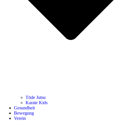
Tōde Jutsu
Kara­te Kids
Gesund­heit
Bewe­gung
Ver­ein