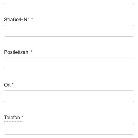
Straße/HNr.
*
Post­leit­zahl
*
Ort
*
Tele­fon
*