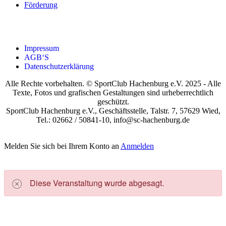
För­de­rung
Impres­sum
AGB‘S
Daten­schutz­er­klä­rung
Alle Rechte vorbehalten. © SportClub Hachenburg e.V. 2025 - Alle
Texte, Fotos und grafischen Gestaltungen sind urheberrechtlich
geschützt.
SportClub Hachenburg e.V., Geschäftsstelle, Talstr. 7, 57629 Wied,
Tel.: 02662 / 50841-10, info@sc-hachenburg.de
Melden Sie sich bei Ihrem Konto an
Anmelden
Die­se Ver­an­stal­tung wur­de abge­sagt.