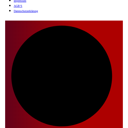
Impres­sum
AGB‘S
Daten­schutz­er­klä­rung