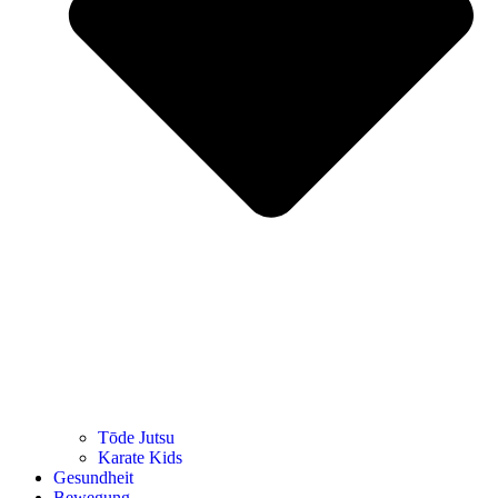
Tōde Jutsu
Kara­te Kids
Gesund­heit
Bewe­gung