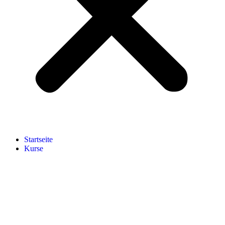
Start­sei­te
Kur­se