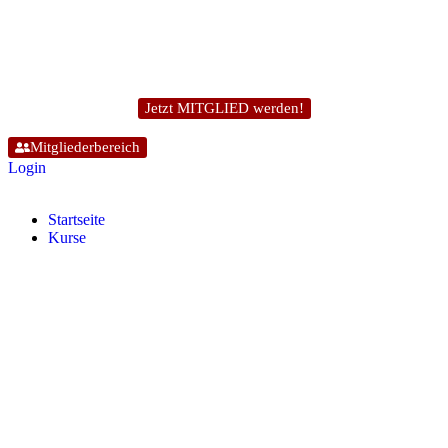
Jetzt MITGLIED werden!
Mitgliederbereich
Login
Start­sei­te
Kur­se