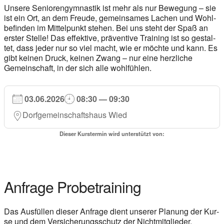
Unse­re Senio­ren­gym­nas­tik ist mehr als nur Bewe­gung – sie
ist ein Ort, an dem Freu­de, gemein­sa­mes Lachen und Wohl­
be­fin­den im Mit­tel­punkt ste­hen. Bei uns steht der Spaß an
ers­ter Stel­le! Das effek­ti­ve, prä­ven­ti­ve Trai­ning ist so gestal­
tet, dass jeder nur so viel macht, wie er möch­te und kann. Es
gibt kei­nen Druck, kei­nen Zwang – nur eine herz­li­che
Gemein­schaft, in der sich alle wohl­füh­len.
03.06.2026
08:30 — 09:30
Dorf­ge­mein­schafts­haus Wied
Die­ser Kurs­ter­min wird unter­stützt von:
Anfra­ge Pro­be­trai­ning
Das Aus­fül­len die­ser Anfra­ge dient unse­rer Pla­nung der Kur­
se und dem Ver­si­che­rungs­schutz der Nicht­mit­glie­der.