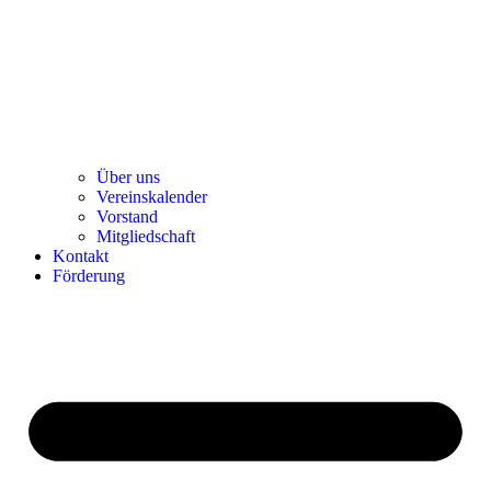
Über uns
Ver­einska­len­der
Vor­stand
Mit­glied­schaft
Kon­takt
För­de­rung