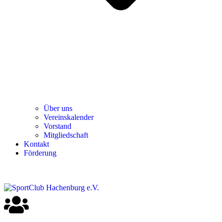
Über uns
Ver­einska­len­der
Vor­stand
Mit­glied­schaft
Kon­takt
För­de­rung