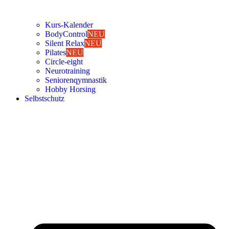
Kurs-Kalen­­der
Body­Con­trol
NEU
Silent Relax
NEU
Pila­tes
NEU
Cir­cle-eight
Neu­ro­trai­ning
Senio­ren­qym­nas­tik
Hob­by Hor­sing
Selbst­schutz