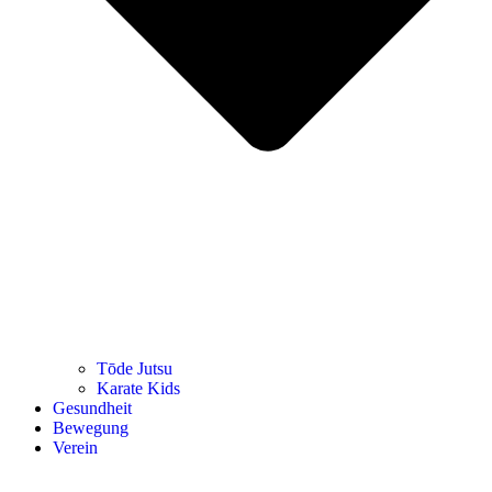
Tōde Jutsu
Kara­te Kids
Gesund­heit
Bewe­gung
Ver­ein