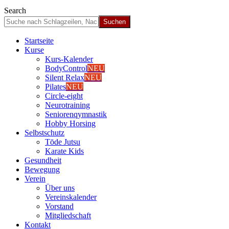
Search
Start­sei­te
Kur­se
Kurs-Kalen­­der
Body­Con­trol
NEU
Silent Relax
NEU
Pila­tes
NEU
Cir­cle-eight
Neu­ro­trai­ning
Senio­ren­qym­nas­tik
Hob­by Hor­sing
Selbst­schutz
Tōde Jutsu
Kara­te Kids
Gesund­heit
Bewe­gung
Ver­ein
Über uns
Ver­einska­len­der
Vor­stand
Mit­glied­schaft
Kon­takt