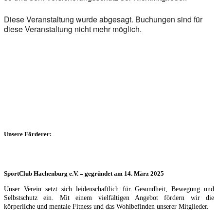
Die­se Ver­an­stal­tung wur­de abge­sagt. Buchun­gen sind für
die­se Ver­an­stal­tung nicht mehr mög­lich.
Unsere Förderer:
SportClub Hachenburg e.V. – gegründet am 14. März 2025
Unser Verein setzt sich leidenschaftlich für Gesundheit, Bewegung und
Selbstschutz ein. Mit einem vielfältigen Angebot fördern wir die
körperliche und mentale Fitness und das Wohlbefinden unserer Mitglieder.