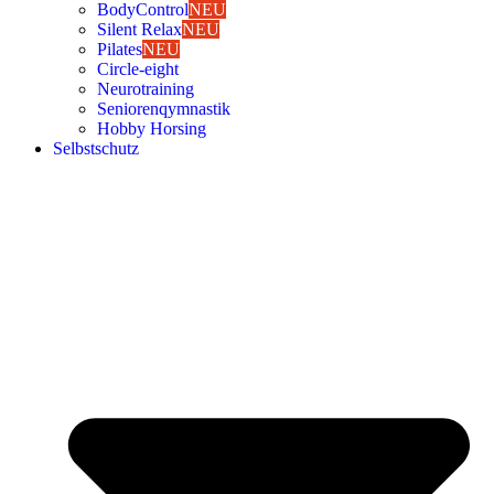
Body­Con­trol
NEU
Silent Relax
NEU
Pila­tes
NEU
Cir­cle-eight
Neu­ro­trai­ning
Senio­ren­qym­nas­tik
Hob­by Hor­sing
Selbst­schutz