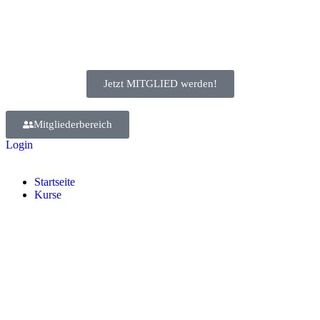
Jetzt MITGLIED werden!
Mitgliederbereich
Login
Start­sei­te
Kur­se