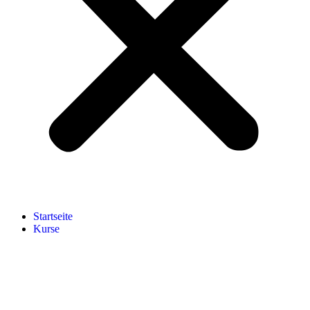
Start­sei­te
Kur­se