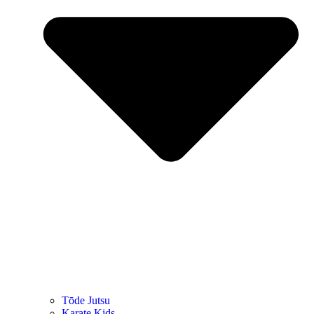
Tōde Jutsu
Kara­te Kids