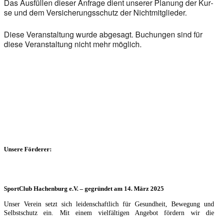
Das Aus­fül­len die­ser Anfra­ge dient unse­rer Pla­nung der Kur­
se und dem Ver­si­che­rungs­schutz der Nicht­mit­glie­der.
Die­se Ver­an­stal­tung wur­de abge­sagt. Buchun­gen sind für
die­se Ver­an­stal­tung nicht mehr mög­lich.
Unsere Förderer:
SportClub Hachenburg e.V. – gegründet am 14. März 2025
Unser Verein setzt sich leidenschaftlich für Gesundheit, Bewegung und
Selbstschutz ein. Mit einem vielfältigen Angebot fördern wir die