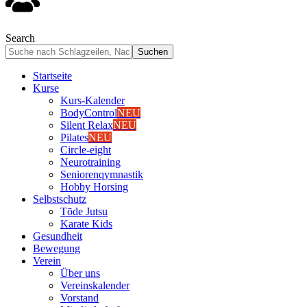
Search
Start­sei­te
Kur­se
Kurs-Kalen­­der
Body­Con­trol
NEU
Silent Relax
NEU
Pila­tes
NEU
Cir­cle-eight
Neu­ro­trai­ning
Senio­ren­qym­nas­tik
Hob­by Hor­sing
Selbst­schutz
Tōde Jutsu
Kara­te Kids
Gesund­heit
Bewe­gung
Ver­ein
Über uns
Ver­einska­len­der
Vor­stand