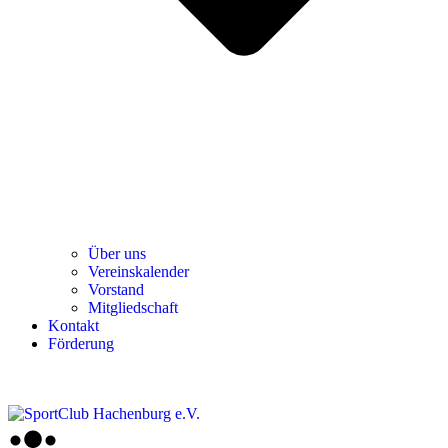
Über uns
Ver­einska­len­der
Vor­stand
Mit­glied­schaft
Kon­takt
För­de­rung