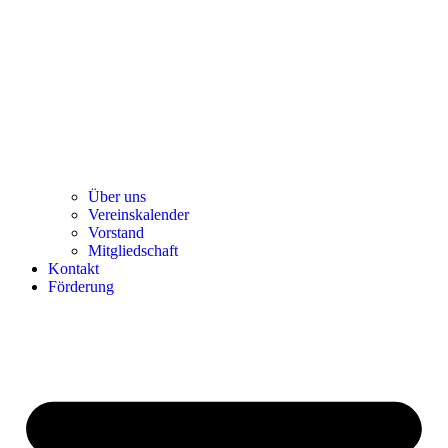
Über uns
Ver­einska­len­der
Vor­stand
Mit­glied­schaft
Kon­takt
För­de­rung