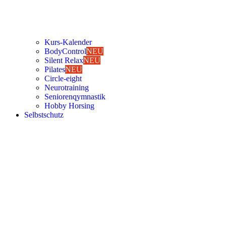
Kurs-Kalen­­der
Body­Con­trol
NEU
Silent Relax
NEU
Pila­tes
NEU
Cir­cle-eight
Neu­ro­trai­ning
Senio­ren­qym­nas­tik
Hob­by Hor­sing
Selbst­schutz