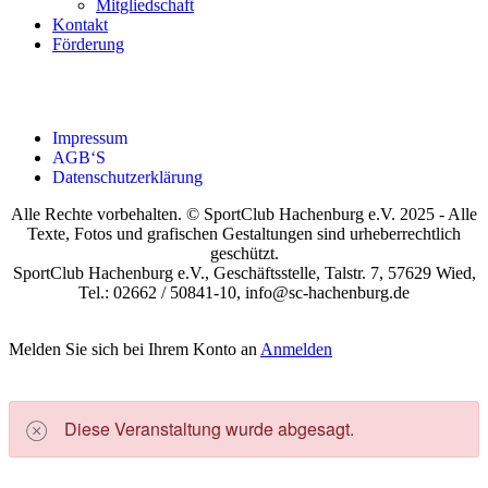
Mit­glied­schaft
Kon­takt
För­de­rung
Impres­sum
AGB‘S
Daten­schutz­er­klä­rung
Alle Rechte vorbehalten. © SportClub Hachenburg e.V. 2025 - Alle
Texte, Fotos und grafischen Gestaltungen sind urheberrechtlich
geschützt.
SportClub Hachenburg e.V., Geschäftsstelle, Talstr. 7, 57629 Wied,
Tel.: 02662 / 50841-10, info@sc-hachenburg.de
Melden Sie sich bei Ihrem Konto an
Anmelden
Die­se Ver­an­stal­tung wur­de abge­sagt.