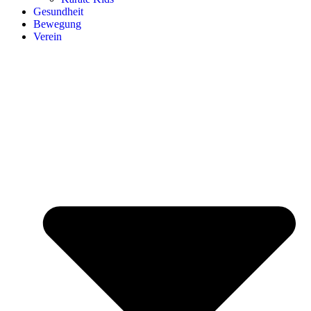
Gesund­heit
Bewe­gung
Ver­ein