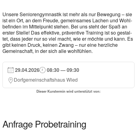
Unse­re Senio­ren­gym­nas­tik ist mehr als nur Bewe­gung – sie
ist ein Ort, an dem Freu­de, gemein­sa­mes Lachen und Wohl­
be­fin­den im Mit­tel­punkt ste­hen. Bei uns steht der Spaß an
ers­ter Stel­le! Das effek­ti­ve, prä­ven­ti­ve Trai­ning ist so gestal­
tet, dass jeder nur so viel macht, wie er möch­te und kann. Es
gibt kei­nen Druck, kei­nen Zwang – nur eine herz­li­che
Gemein­schaft, in der sich alle wohl­füh­len.
29.04.2026
08:30 — 09:30
Dorf­ge­mein­schafts­haus Wied
Die­ser Kurs­ter­min wird unter­stützt von:
Anfra­ge Pro­be­trai­ning