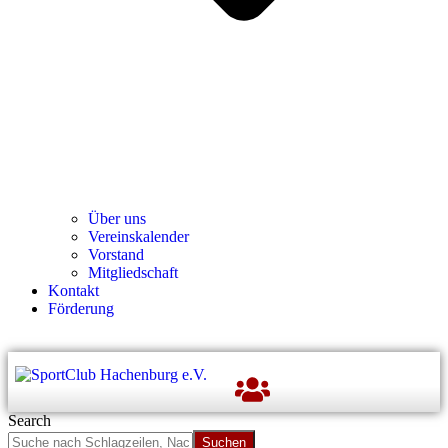
Über uns
Ver­einska­len­der
Vor­stand
Mit­glied­schaft
Kon­takt
För­de­rung
Search