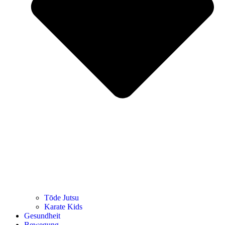
Tōde Jutsu
Kara­te Kids
Gesund­heit
Bewe­gung