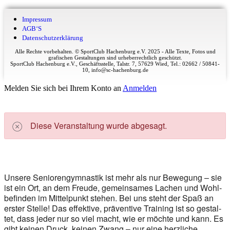
Impres­sum
AGB‘S
Daten­schutz­er­klä­rung
Alle Rechte vorbehalten. © SportClub Hachenburg e.V. 2025 - Alle Texte, Fotos und
grafischen Gestaltungen sind urheberrechtlich geschützt.
SportClub Hachenburg e.V., Geschäftsstelle, Talstr. 7, 57629 Wied, Tel.: 02662 / 50841-
10, info@sc-hachenburg.de
Melden Sie sich bei Ihrem Konto an
Anmelden
Die­se Ver­an­stal­tung wur­de abge­sagt.
Unse­re Senio­ren­gym­nas­tik ist mehr als nur Bewe­gung – sie
ist ein Ort, an dem Freu­de, gemein­sa­mes Lachen und Wohl­
be­fin­den im Mit­tel­punkt ste­hen. Bei uns steht der Spaß an
ers­ter Stel­le! Das effek­ti­ve, prä­ven­ti­ve Trai­ning ist so gestal­
tet, dass jeder nur so viel macht, wie er möch­te und kann. Es
gibt kei­nen Druck, kei­nen Zwang – nur eine herz­li­che