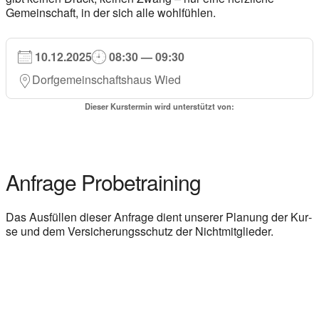
Gemein­schaft, in der sich alle wohl­füh­len.
10.12.2025
08:30 — 09:30
Dorf­ge­mein­schafts­haus Wied
Die­ser Kurs­ter­min wird unter­stützt von:
Anfra­ge Pro­be­trai­ning
Das Aus­fül­len die­ser Anfra­ge dient unse­rer Pla­nung der Kur­
se und dem Ver­si­che­rungs­schutz der Nicht­mit­glie­der.