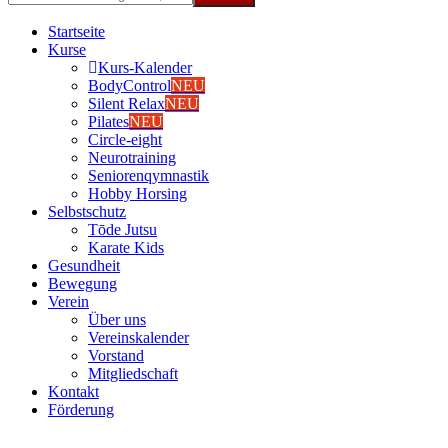
Start­sei­te
Kur­se
Kurs-Kalen­­der
Body­Con­trol
NEU
Silent Relax
NEU
Pila­tes
NEU
Cir­cle-eight
Neu­ro­trai­ning
Senio­ren­qym­nas­tik
Hob­by Hor­sing
Selbst­schutz
Tōde Jutsu
Kara­te Kids
Gesund­heit
Bewe­gung
Ver­ein
Über uns
Ver­einska­len­der
Vor­stand
Mit­glied­schaft
Kon­takt
För­de­rung