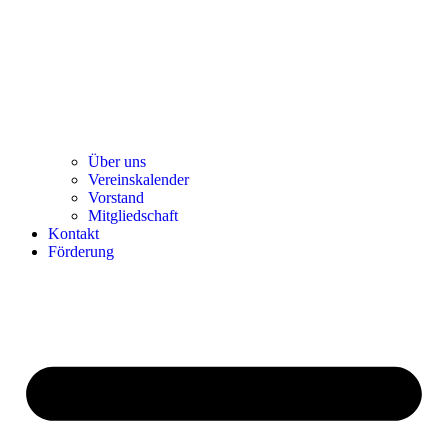
Über uns
Ver­einska­len­der
Vor­stand
Mit­glied­schaft
Kon­takt
För­de­rung