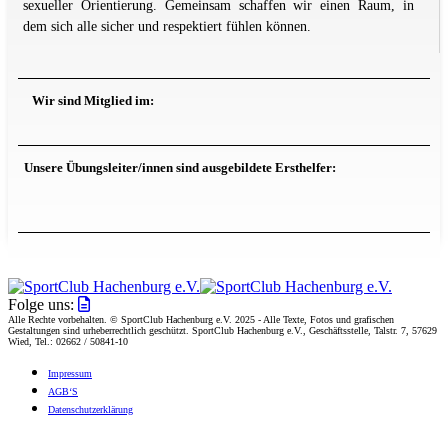
sexueller Orientierung. Gemeinsam schaffen wir einen Raum, in
dem sich alle sicher und respektiert fühlen können.
Wir sind Mitglied im:
Unsere Übungsleiter/innen sind ausgebildete Ersthelfer:
Folge uns:
Alle Rechte vorbehalten. © SportClub Hachenburg e.V. 2025 - Alle Texte, Fotos und grafischen
Gestaltungen sind urheberrechtlich geschützt. SportClub Hachenburg e.V., Geschäftsstelle, Talstr. 7, 57629
Wied, Tel.: 02662 / 50841-10
Impres­sum
AGB‘S
Daten­schutz­er­klä­rung