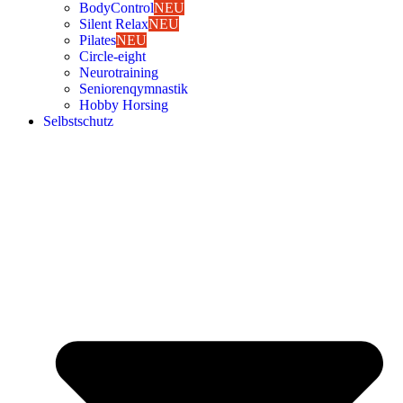
Body­Con­trol
NEU
Silent Relax
NEU
Pila­tes
NEU
Cir­cle-eight
Neu­ro­trai­ning
Senio­ren­qym­nas­tik
Hob­by Hor­sing
Selbst­schutz