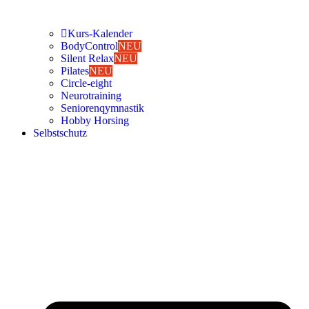
Kurs-Kalen­­der
Body­Con­trol
NEU
Silent Relax
NEU
Pila­tes
NEU
Cir­cle-eight
Neu­ro­trai­ning
Senio­ren­qym­nas­tik
Hob­by Hor­sing
Selbst­schutz