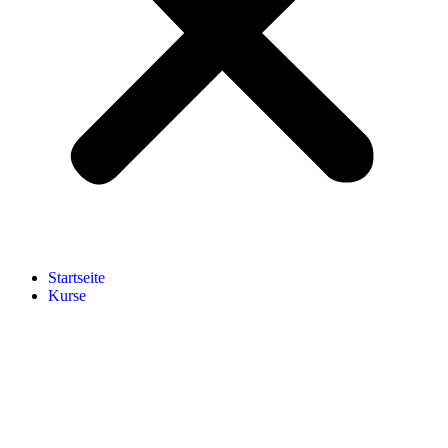
Start­sei­te
Kur­se