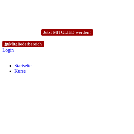
Jetzt MITGLIED werden!
Mitgliederbereich
Login
Start­sei­te
Kur­se