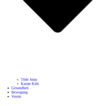
Tōde Jutsu
Kara­te Kids
Gesund­heit
Bewe­gung
Ver­ein