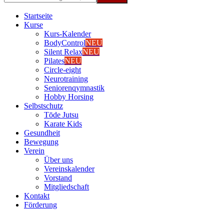
Start­sei­te
Kur­se
Kurs-Kalen­­der
Body­Con­trol
NEU
Silent Relax
NEU
Pila­tes
NEU
Cir­cle-eight
Neu­ro­trai­ning
Senio­ren­qym­nas­tik
Hob­by Hor­sing
Selbst­schutz
Tōde Jutsu
Kara­te Kids
Gesund­heit
Bewe­gung
Ver­ein
Über uns
Ver­einska­len­der
Vor­stand
Mit­glied­schaft
Kon­takt
För­de­rung