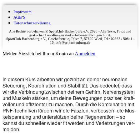
Impres­sum
AGB‘S
Daten­schutz­er­klä­rung
Alle Rechte vorbehalten. © SportClub Hachenburg e.V. 2025 - Alle Texte, Fotos und
grafischen Gestaltungen sind urheberrechtlich geschützt.
SportClub Hachenburg e.V., Geschäftsstelle, Talstr. 7, 57629 Wied, Tel.: 02662 / 50841-
10, info@sc-hachenburg.de
Melden Sie sich bei Ihrem Konto an
Anmelden
In die­sem Kurs arbei­ten wir gezielt an dei­ner neu­ro­na­len
Steue­rung, Koor­di­na­ti­on und Sta­bi­li­tät. Das bedeu­tet, dass
wir die Ver­bin­dung zwi­schen dei­nem Gehirn, Ner­ven­sys­tem
und Mus­keln stär­ken, um dei­ne Bewe­gun­gen prä­zi­ser, kraft­
vol­ler und effi­zi­en­ter zu machen. Durch die Kom­bi­na­ti­on mit
PNF-Tech­ni­ken för­dern wir die Fas­zi­en, ver­bes­sern die Mus­
kel­span­nung und unter­stüt­zen dei­ne Rege­ne­ra­ti­on – so
kannst du schnel­ler wie­der fit wer­den und Ver­let­zun­gen ver­
mei­den.