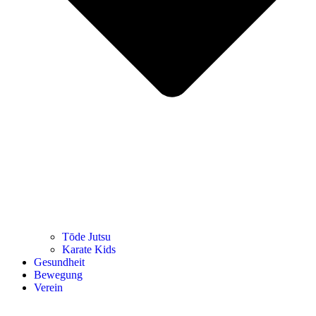
Tōde Jutsu
Kara­te Kids
Gesund­heit
Bewe­gung
Ver­ein