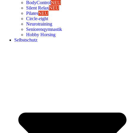
Body­Con­trol
NEU
Silent Relax
NEU
Pila­tes
NEU
Cir­cle-eight
Neu­ro­trai­ning
Senio­ren­qym­nas­tik
Hob­by Hor­sing
Selbst­schutz