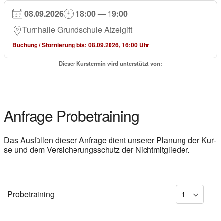
08.09.2026
18:00 — 19:00
Turn­hal­le Grund­schu­le Atzel­gift
Buchung / Stor­nie­rung bis: 08.09.2026, 16:00 Uhr
Die­ser Kurs­ter­min wird unter­stützt von:
Anfra­ge Pro­be­trai­ning
Das Aus­fül­len die­ser Anfra­ge dient unse­rer Pla­nung der Kur­
se und dem Ver­si­che­rungs­schutz der Nicht­mit­glie­der.
Pro­be­trai­ning