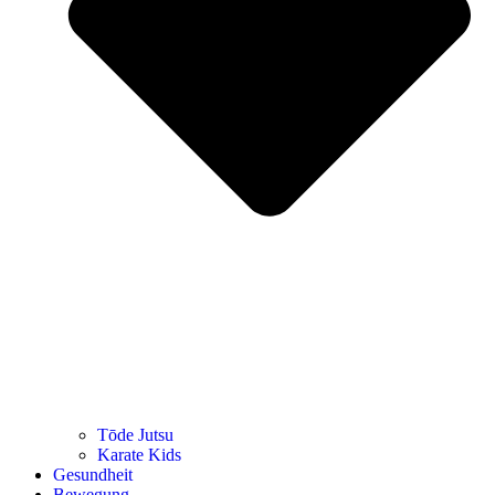
Tōde Jutsu
Kara­te Kids
Gesund­heit
Bewe­gung