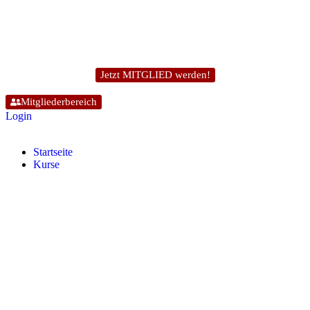
Jetzt MITGLIED werden!
Mitgliederbereich
Login
Start­sei­te
Kur­se