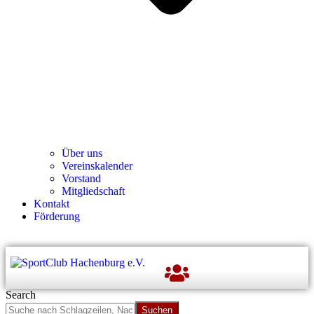
Über uns
Ver­einska­len­der
Vor­stand
Mit­glied­schaft
Kon­takt
För­de­rung
Search