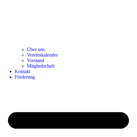
Über uns
Ver­einska­len­der
Vor­stand
Mit­glied­schaft
Kon­takt
För­de­rung