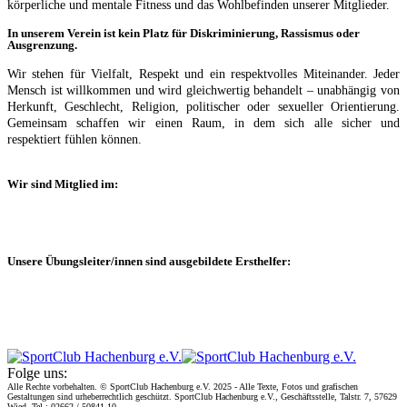
körperliche und mentale Fitness und das Wohlbefinden unserer Mitglieder.
In unserem Verein ist kein Platz für Diskriminierung, Rassismus oder
Ausgrenzung.
Wir stehen für Vielfalt, Respekt und ein respektvolles Miteinander. Jeder
Mensch ist willkommen und wird gleichwertig behandelt – unabhängig von
Herkunft, Geschlecht, Religion, politischer oder sexueller Orientierung.
Gemeinsam schaffen wir einen Raum, in dem sich alle sicher und
respektiert fühlen können.
Wir sind Mitglied im:
Unsere Übungsleiter/innen sind ausgebildete Ersthelfer:
Folge uns:
Alle Rechte vorbehalten. © SportClub Hachenburg e.V. 2025 - Alle Texte, Fotos und grafischen
Gestaltungen sind urheberrechtlich geschützt. SportClub Hachenburg e.V., Geschäftsstelle, Talstr. 7, 57629
Wied, Tel.: 02662 / 50841-10