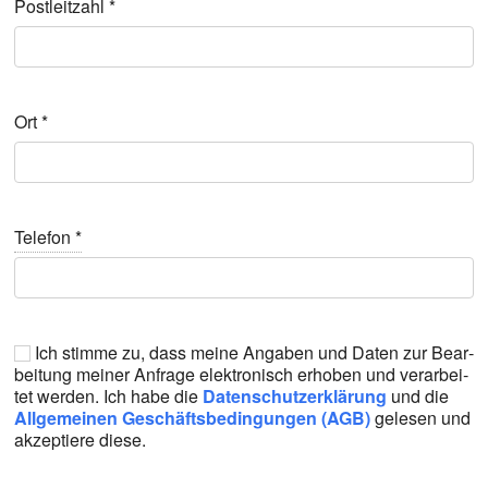
Post­leit­zahl
*
Ort
*
Tele­fon
*
Ich stim­me zu, dass mei­ne Anga­ben und Daten zur Bear­
bei­tung mei­ner Anfra­ge elek­tro­nisch erho­ben und ver­ar­bei­
tet wer­den. Ich habe die
Daten­schutz­er­klä­rung
und die
All­ge­mei­nen Geschäfts­be­din­gun­gen (AGB)
gele­sen und
akzep­tie­re die­se.