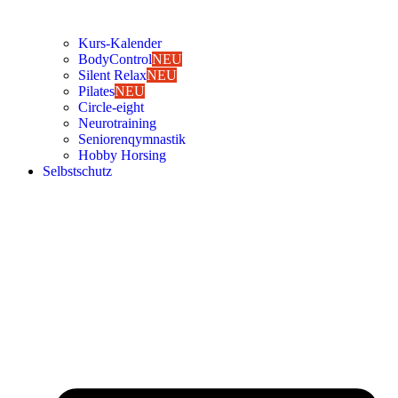
Kurs-Kalen­­der
Body­Con­trol
NEU
Silent Relax
NEU
Pila­tes
NEU
Cir­cle-eight
Neu­ro­trai­ning
Senio­ren­qym­nas­tik
Hob­by Hor­sing
Selbst­schutz