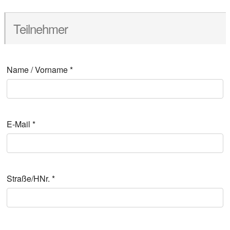
Teil­neh­mer
Name / Vor­na­me
*
E‑Mail
*
Straße/HNr.
*