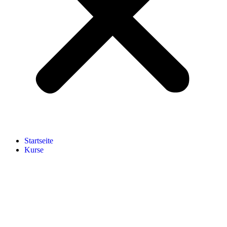
Start­sei­te
Kur­se