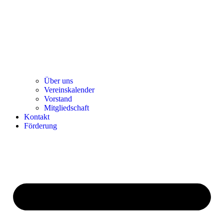
Über uns
Ver­einska­len­der
Vor­stand
Mit­glied­schaft
Kon­takt
För­de­rung