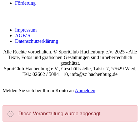
För­de­rung
Impres­sum
AGB‘S
Daten­schutz­er­klä­rung
Alle Rechte vorbehalten. © SportClub Hachenburg e.V. 2025 - Alle
Texte, Fotos und grafischen Gestaltungen sind urheberrechtlich
geschützt.
SportClub Hachenburg e.V., Geschäftsstelle, Talstr. 7, 57629 Wied,
Tel.: 02662 / 50841-10, info@sc-hachenburg.de
Melden Sie sich bei Ihrem Konto an
Anmelden
Die­se Ver­an­stal­tung wur­de abge­sagt.