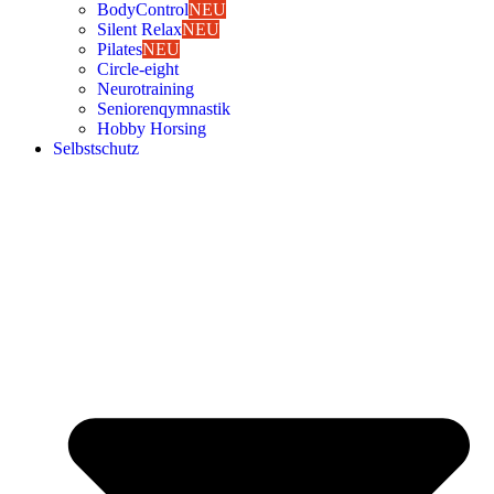
Body­Con­trol
NEU
Silent Relax
NEU
Pila­tes
NEU
Cir­cle-eight
Neu­ro­trai­ning
Senio­ren­qym­nas­tik
Hob­by Hor­sing
Selbst­schutz