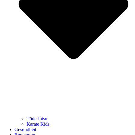
Tōde Jutsu
Kara­te Kids
Gesund­heit
Bewe­gung