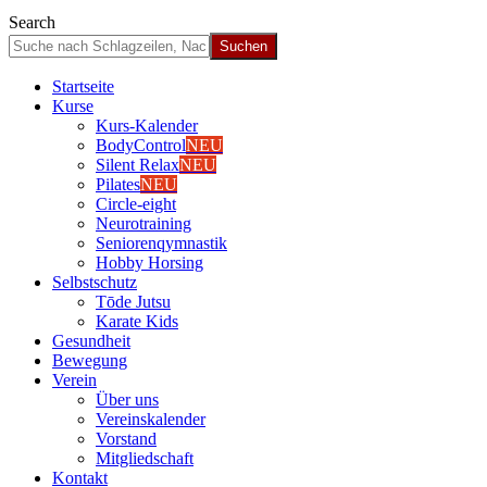
Search
Start­sei­te
Kur­se
Kurs-Kalen­­der
Body­Con­trol
NEU
Silent Relax
NEU
Pila­tes
NEU
Cir­cle-eight
Neu­ro­trai­ning
Senio­ren­qym­nas­tik
Hob­by Hor­sing
Selbst­schutz
Tōde Jutsu
Kara­te Kids
Gesund­heit
Bewe­gung
Ver­ein
Über uns
Ver­einska­len­der
Vor­stand
Mit­glied­schaft
Kon­takt