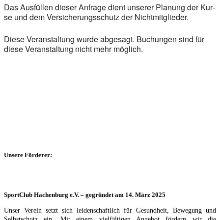
Das Aus­fül­len die­ser Anfra­ge dient unse­rer Pla­nung der Kur­
se und dem Ver­si­che­rungs­schutz der Nicht­mit­glie­der.
Die­se Ver­an­stal­tung wur­de abge­sagt. Buchun­gen sind für
die­se Ver­an­stal­tung nicht mehr mög­lich.
Unsere Förderer:
SportClub Hachenburg e.V. – gegründet am 14. März 2025
Unser Verein setzt sich leidenschaftlich für Gesundheit, Bewegung und
Selbstschutz ein. Mit einem vielfältigen Angebot fördern wir die