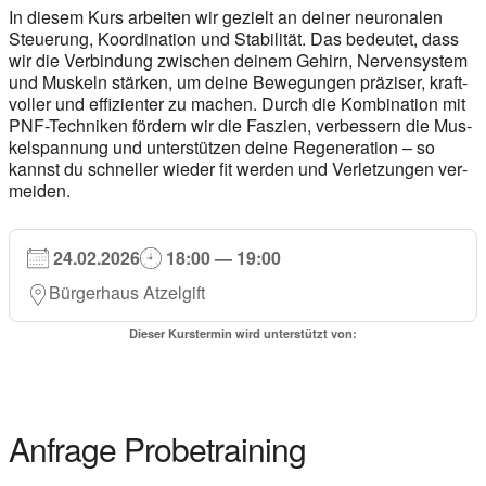
In die­sem Kurs arbei­ten wir gezielt an dei­ner neu­ro­na­len
Steue­rung, Koor­di­na­ti­on und Sta­bi­li­tät. Das bedeu­tet, dass
wir die Ver­bin­dung zwi­schen dei­nem Gehirn, Ner­ven­sys­tem
und Mus­keln stär­ken, um dei­ne Bewe­gun­gen prä­zi­ser, kraft­
vol­ler und effi­zi­en­ter zu machen. Durch die Kom­bi­na­ti­on mit
PNF-Tech­ni­ken för­dern wir die Fas­zi­en, ver­bes­sern die Mus­
kel­span­nung und unter­stüt­zen dei­ne Rege­ne­ra­ti­on – so
kannst du schnel­ler wie­der fit wer­den und Ver­let­zun­gen ver­
mei­den.
24.02.2026
18:00 — 19:00
Bür­ger­haus Atzel­gift
Die­ser Kurs­ter­min wird unter­stützt von:
Anfra­ge Pro­be­trai­ning