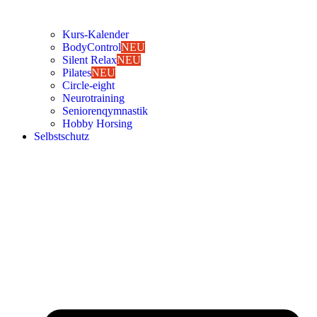
Kurs-Kalen­­der
Body­Con­trol
NEU
Silent Relax
NEU
Pila­tes
NEU
Cir­cle-eight
Neu­ro­trai­ning
Senio­ren­qym­nas­tik
Hob­by Hor­sing
Selbst­schutz