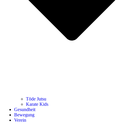
Tōde Jutsu
Kara­te Kids
Gesund­heit
Bewe­gung
Ver­ein