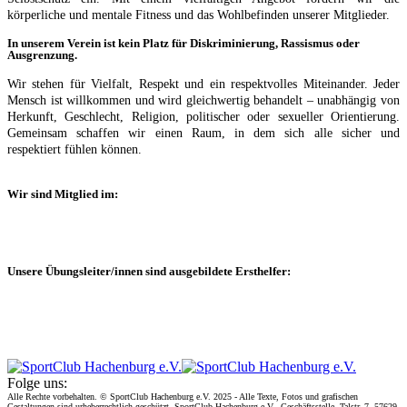
körperliche und mentale Fitness und das Wohlbefinden unserer Mitglieder.
In unserem Verein ist kein Platz für Diskriminierung, Rassismus oder
Ausgrenzung.
Wir stehen für Vielfalt, Respekt und ein respektvolles Miteinander. Jeder
Mensch ist willkommen und wird gleichwertig behandelt – unabhängig von
Herkunft, Geschlecht, Religion, politischer oder sexueller Orientierung.
Gemeinsam schaffen wir einen Raum, in dem sich alle sicher und
respektiert fühlen können.
Wir sind Mitglied im:
Unsere Übungsleiter/innen sind ausgebildete Ersthelfer:
Folge uns:
Alle Rechte vorbehalten. © SportClub Hachenburg e.V. 2025 - Alle Texte, Fotos und grafischen
Gestaltungen sind urheberrechtlich geschützt. SportClub Hachenburg e.V., Geschäftsstelle, Talstr. 7, 57629