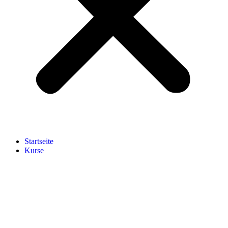
Start­sei­te
Kur­se