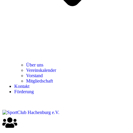
Über uns
Ver­einska­len­der
Vor­stand
Mit­glied­schaft
Kon­takt
För­de­rung