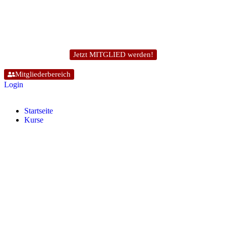
Jetzt MITGLIED werden!
Mitgliederbereich
Login
Start­sei­te
Kur­se