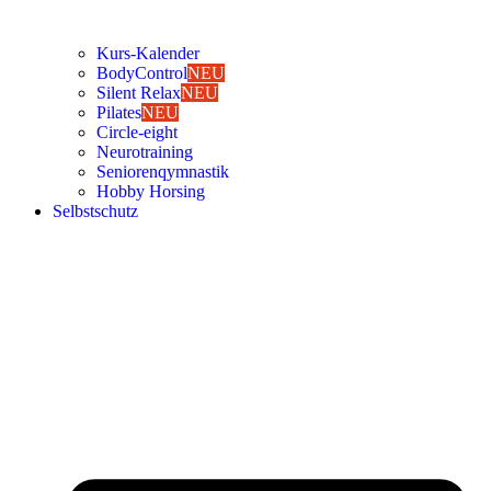
Kurs-Kalen­­der
Body­Con­trol
NEU
Silent Relax
NEU
Pila­tes
NEU
Cir­cle-eight
Neu­ro­trai­ning
Senio­ren­qym­nas­tik
Hob­by Hor­sing
Selbst­schutz