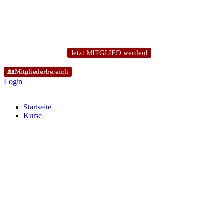
Jetzt MITGLIED werden!
Mitgliederbereich
Login
Start­sei­te
Kur­se