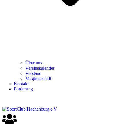
Über uns
Ver­einska­len­der
Vor­stand
Mit­glied­schaft
Kon­takt
För­de­rung