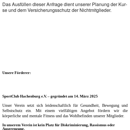
Das Aus­fül­len die­ser Anfra­ge dient unse­rer Pla­nung der Kur­
se und dem Ver­si­che­rungs­schutz der Nicht­mit­glie­der.
Unsere Förderer:
SportClub Hachenburg e.V. – gegründet am 14. März 2025
Unser Verein setzt sich leidenschaftlich für Gesundheit, Bewegung und
Selbstschutz ein. Mit einem vielfältigen Angebot fördern wir die
körperliche und mentale Fitness und das Wohlbefinden unserer Mitglieder.
In unserem Verein ist kein Platz für Diskriminierung, Rassismus oder
Ausgrenzung.