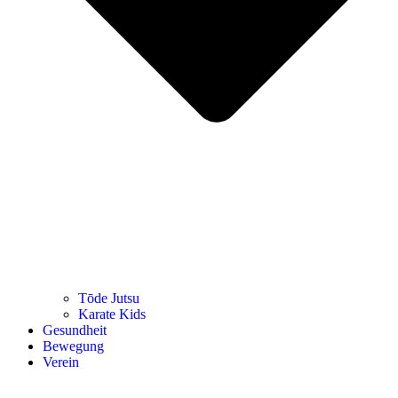
Tōde Jutsu
Kara­te Kids
Gesund­heit
Bewe­gung
Ver­ein