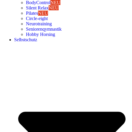
Body­Con­trol
NEU
Silent Relax
NEU
Pila­tes
NEU
Cir­cle-eight
Neu­ro­trai­ning
Senio­ren­qym­nas­tik
Hob­by Hor­sing
Selbst­schutz