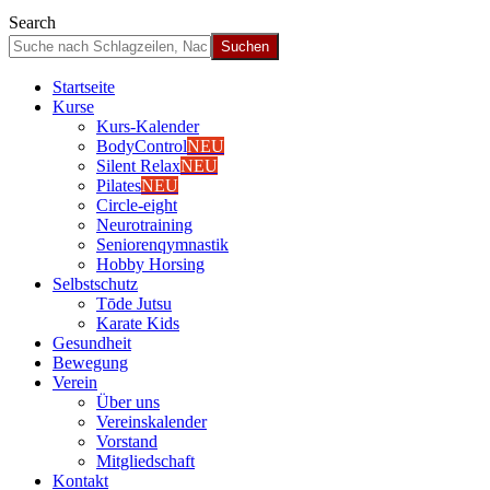
Search
Start­sei­te
Kur­se
Kurs-Kalen­­der
Body­Con­trol
NEU
Silent Relax
NEU
Pila­tes
NEU
Cir­cle-eight
Neu­ro­trai­ning
Senio­ren­qym­nas­tik
Hob­by Hor­sing
Selbst­schutz
Tōde Jutsu
Kara­te Kids
Gesund­heit
Bewe­gung
Ver­ein
Über uns
Ver­einska­len­der
Vor­stand
Mit­glied­schaft
Kon­takt