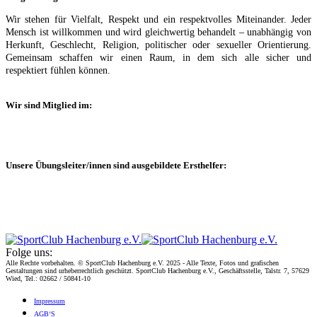
Wir stehen für Vielfalt, Respekt und ein respektvolles Miteinander. Jeder
Mensch ist willkommen und wird gleichwertig behandelt – unabhängig von
Herkunft, Geschlecht, Religion, politischer oder sexueller Orientierung.
Gemeinsam schaffen wir einen Raum, in dem sich alle sicher und
respektiert fühlen können.
Wir sind Mitglied im:
Unsere Übungsleiter/innen sind ausgebildete Ersthelfer:
Folge uns:
Alle Rechte vorbehalten. © SportClub Hachenburg e.V. 2025 - Alle Texte, Fotos und grafischen
Gestaltungen sind urheberrechtlich geschützt. SportClub Hachenburg e.V., Geschäftsstelle, Talstr. 7, 57629
Wied, Tel.: 02662 / 50841-10
Impres­sum
AGB‘S