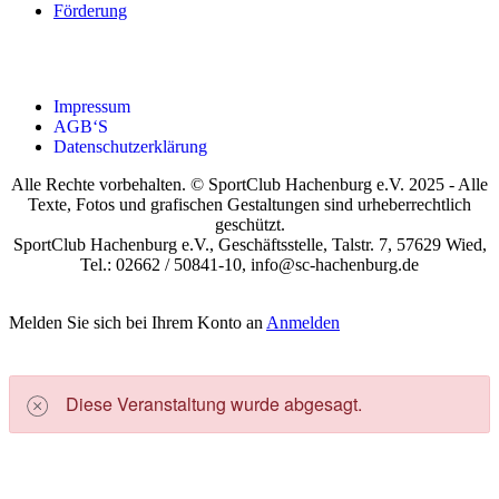
För­de­rung
Impres­sum
AGB‘S
Daten­schutz­er­klä­rung
Alle Rechte vorbehalten. © SportClub Hachenburg e.V. 2025 - Alle
Texte, Fotos und grafischen Gestaltungen sind urheberrechtlich
geschützt.
SportClub Hachenburg e.V., Geschäftsstelle, Talstr. 7, 57629 Wied,
Tel.: 02662 / 50841-10, info@sc-hachenburg.de
Melden Sie sich bei Ihrem Konto an
Anmelden
Die­se Ver­an­stal­tung wur­de abge­sagt.