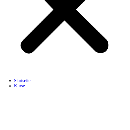
Start­sei­te
Kur­se