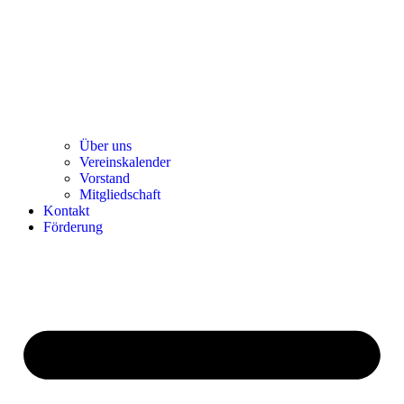
Über uns
Ver­einska­len­der
Vor­stand
Mit­glied­schaft
Kon­takt
För­de­rung