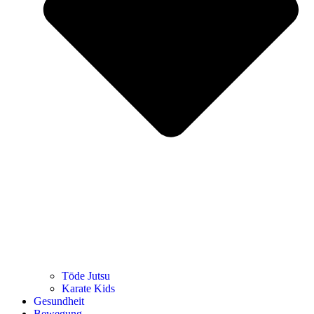
Tōde Jutsu
Kara­te Kids
Gesund­heit
Bewe­gung