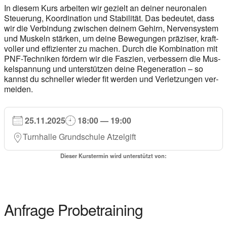
In die­sem Kurs arbei­ten wir gezielt an dei­ner neu­ro­na­len
Steue­rung, Koor­di­na­ti­on und Sta­bi­li­tät. Das bedeu­tet, dass
wir die Ver­bin­dung zwi­schen dei­nem Gehirn, Ner­ven­sys­tem
und Mus­keln stär­ken, um dei­ne Bewe­gun­gen prä­zi­ser, kraft­
vol­ler und effi­zi­en­ter zu machen. Durch die Kom­bi­na­ti­on mit
PNF-Tech­ni­ken för­dern wir die Fas­zi­en, ver­bes­sern die Mus­
kel­span­nung und unter­stüt­zen dei­ne Rege­ne­ra­ti­on – so
kannst du schnel­ler wie­der fit wer­den und Ver­let­zun­gen ver­
mei­den.
25.11.2025
18:00 — 19:00
Turn­hal­le Grund­schu­le Atzel­gift
Die­ser Kurs­ter­min wird unter­stützt von:
Anfra­ge Pro­be­trai­ning