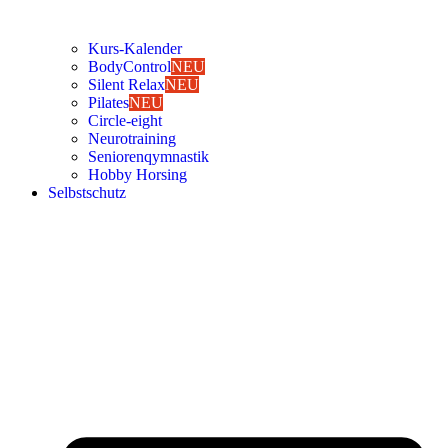
Kurs-Kalen­­der
Body­Con­trol
NEU
Silent Relax
NEU
Pila­tes
NEU
Cir­cle-eight
Neu­ro­trai­ning
Senio­ren­qym­nas­tik
Hob­by Hor­sing
Selbst­schutz