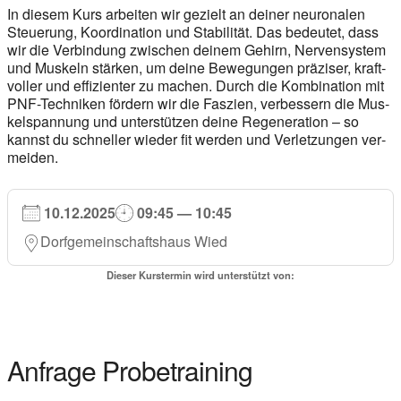
In die­sem Kurs arbei­ten wir gezielt an dei­ner neu­ro­na­len
Steue­rung, Koor­di­na­ti­on und Sta­bi­li­tät. Das bedeu­tet, dass
wir die Ver­bin­dung zwi­schen dei­nem Gehirn, Ner­ven­sys­tem
und Mus­keln stär­ken, um dei­ne Bewe­gun­gen prä­zi­ser, kraft­
vol­ler und effi­zi­en­ter zu machen. Durch die Kom­bi­na­ti­on mit
PNF-Tech­ni­ken för­dern wir die Fas­zi­en, ver­bes­sern die Mus­
kel­span­nung und unter­stüt­zen dei­ne Rege­ne­ra­ti­on – so
kannst du schnel­ler wie­der fit wer­den und Ver­let­zun­gen ver­
mei­den.
10.12.2025
09:45 — 10:45
Dorf­ge­mein­schafts­haus Wied
Die­ser Kurs­ter­min wird unter­stützt von:
Anfra­ge Pro­be­trai­ning