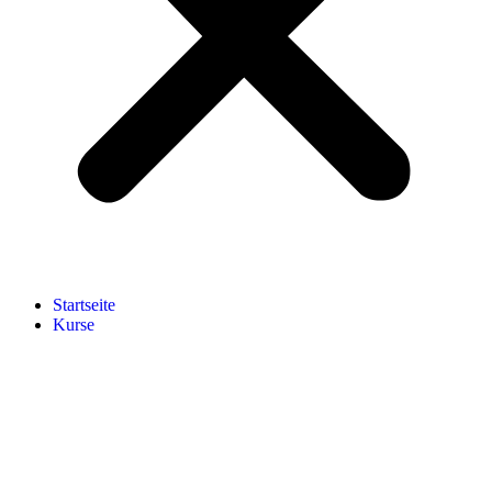
Start­sei­te
Kur­se