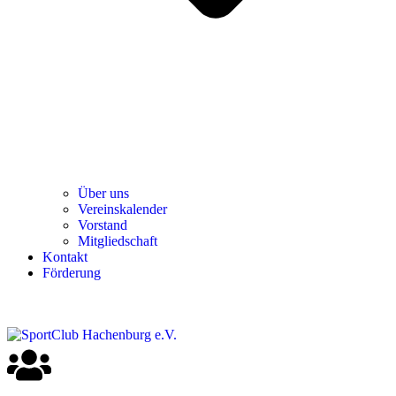
Über uns
Ver­einska­len­der
Vor­stand
Mit­glied­schaft
Kon­takt
För­de­rung