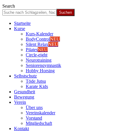
Search
Start­sei­te
Kur­se
Kurs-Kalen­­der
Body­Con­trol
NEU
Silent Relax
NEU
Pila­tes
NEU
Cir­cle-eight
Neu­ro­trai­ning
Senio­ren­qym­nas­tik
Hob­by Hor­sing
Selbst­schutz
Tōde Jutsu
Kara­te Kids
Gesund­heit
Bewe­gung
Ver­ein
Über uns
Ver­einska­len­der
Vor­stand
Mit­glied­schaft
Kon­takt