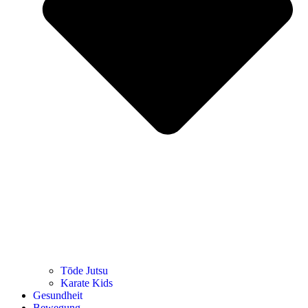
Tōde Jutsu
Kara­te Kids
Gesund­heit
Bewe­gung