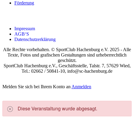
För­de­rung
Impres­sum
AGB‘S
Daten­schutz­er­klä­rung
Alle Rechte vorbehalten. © SportClub Hachenburg e.V. 2025 - Alle
Texte, Fotos und grafischen Gestaltungen sind urheberrechtlich
geschützt.
SportClub Hachenburg e.V., Geschäftsstelle, Talstr. 7, 57629 Wied,
Tel.: 02662 / 50841-10, info@sc-hachenburg.de
Melden Sie sich bei Ihrem Konto an
Anmelden
Die­se Ver­an­stal­tung wur­de abge­sagt.