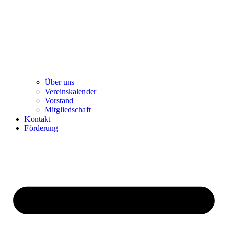
Über uns
Ver­einska­len­der
Vor­stand
Mit­glied­schaft
Kon­takt
För­de­rung