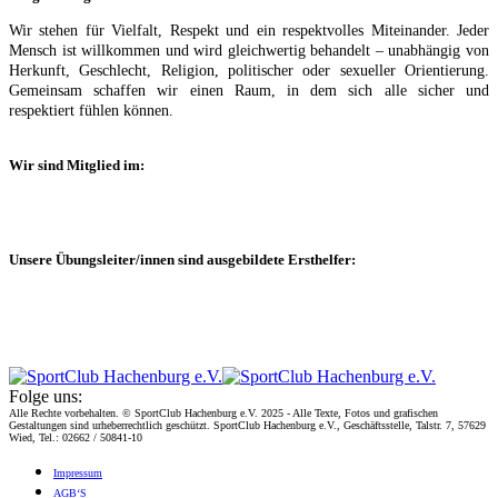
Wir stehen für Vielfalt, Respekt und ein respektvolles Miteinander. Jeder
Mensch ist willkommen und wird gleichwertig behandelt – unabhängig von
Herkunft, Geschlecht, Religion, politischer oder sexueller Orientierung.
Gemeinsam schaffen wir einen Raum, in dem sich alle sicher und
respektiert fühlen können.
Wir sind Mitglied im:
Unsere Übungsleiter/innen sind ausgebildete Ersthelfer:
Folge uns:
Alle Rechte vorbehalten. © SportClub Hachenburg e.V. 2025 - Alle Texte, Fotos und grafischen
Gestaltungen sind urheberrechtlich geschützt. SportClub Hachenburg e.V., Geschäftsstelle, Talstr. 7, 57629
Wied, Tel.: 02662 / 50841-10
Impres­sum
AGB‘S