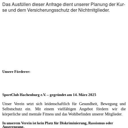
Das Aus­fül­len die­ser Anfra­ge dient unse­rer Pla­nung der Kur­
se und dem Ver­si­che­rungs­schutz der Nicht­mit­glie­der.
Unsere Förderer:
SportClub Hachenburg e.V. – gegründet am 14. März 2025
Unser Verein setzt sich leidenschaftlich für Gesundheit, Bewegung und
Selbstschutz ein. Mit einem vielfältigen Angebot fördern wir die
körperliche und mentale Fitness und das Wohlbefinden unserer Mitglieder.
In unserem Verein ist kein Platz für Diskriminierung, Rassismus oder
Ausgrenzung.