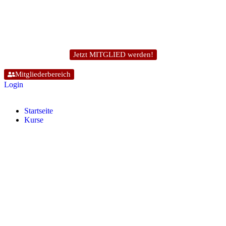
Jetzt MITGLIED werden!
Mitgliederbereich
Login
Start­sei­te
Kur­se