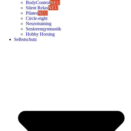
Body­Con­trol
NEU
Silent Relax
NEU
Pila­tes
NEU
Cir­cle-eight
Neu­ro­trai­ning
Senio­ren­qym­nas­tik
Hob­by Hor­sing
Selbst­schutz