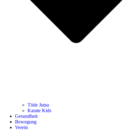
Tōde Jutsu
Kara­te Kids
Gesund­heit
Bewe­gung
Ver­ein