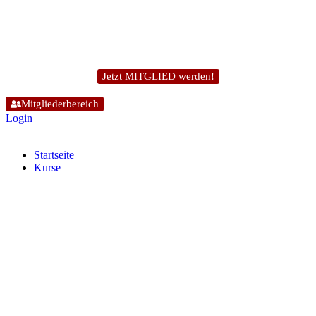
Jetzt MITGLIED werden!
Mitgliederbereich
Login
Start­sei­te
Kur­se