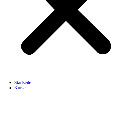
Start­sei­te
Kur­se