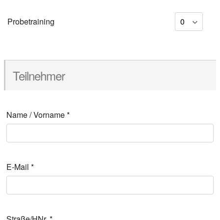
Pro­be­trai­ning
Teil­neh­mer
Name / Vor­na­me
*
E‑Mail
*
Straße/HNr.
*