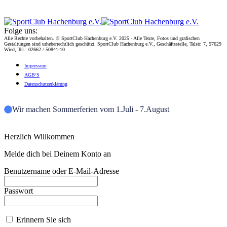
Folge uns:
Alle Rechte vorbehalten. © SportClub Hachenburg e.V. 2025 - Alle Texte, Fotos und grafischen
Gestaltungen sind urheberrechtlich geschützt. SportClub Hachenburg e.V., Geschäftsstelle, Talstr. 7, 57629
Wied, Tel.: 02662 / 50841-10
Impres­sum
AGB‘S
Daten­schutz­er­klä­rung
Wir machen Sommerferien vom 1.Juli - 7.August
Herzlich Willkommen
Melde dich bei Deinem Konto an
Benutzername oder E-Mail-Adresse
Passwort
Erinnern Sie sich