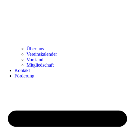
Über uns
Ver­einska­len­der
Vor­stand
Mit­glied­schaft
Kon­takt
För­de­rung