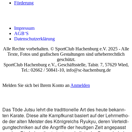
För­de­rung
Impres­sum
AGB‘S
Daten­schutz­er­klä­rung
Alle Rechte vorbehalten. © SportClub Hachenburg e.V. 2025 - Alle
Texte, Fotos und grafischen Gestaltungen sind urheberrechtlich
geschützt.
SportClub Hachenburg e.V., Geschäftsstelle, Talstr. 7, 57629 Wied,
Tel.: 02662 / 50841-10, info@sc-hachenburg.de
Melden Sie sich bei Ihrem Konto an
Anmelden
Das Tōde Jutsu lehrt die tra­di­tio­nel­le Art des heu­te bekann­
ten Ka­ra­te. Die­se alte Kampf­kunst ba­siert auf der Lehr­me­tho­
de der al­ten Mei­ster des Kö­nig­reichs Ry­ukyu, de­ren Ver­tei­di­
gung­tech­ni­ken auf die An­grif­fe der heu­ti­gen Zeit an­ge­passt