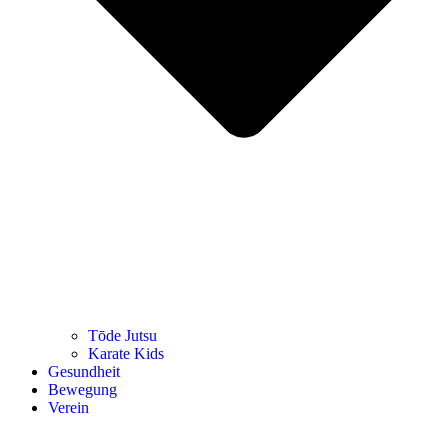
Tōde Jutsu
Kara­te Kids
Gesund­heit
Bewe­gung
Ver­ein