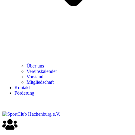
Über uns
Ver­einska­len­der
Vor­stand
Mit­glied­schaft
Kon­takt
För­de­rung