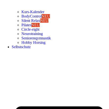
Kurs-Kalen­­der
Body­Con­trol
NEU
Silent Relax
NEU
Pila­tes
NEU
Cir­cle-eight
Neu­ro­trai­ning
Senio­ren­qym­nas­tik
Hob­by Hor­sing
Selbst­schutz