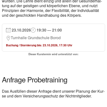
wur­den. Die Leh­re dient ein­zig und al­lein der Ge­sund­erhal­
tung auf der gei­sti­gen und kör­per­li­chen Ebe­ne, und nutzt
Prin­zi­pi­en der Har­mo­nie, der Fle­xi­bi­li­tät, der In­di­vi­dua­li­tät
und der ge­schick­ten Hand­ha­bung des Kör­pers.
23.10.2026
19:30 — 21:00
Turn­hal­le Grund­schu­le Borod
Buchung / Stor­nie­rung bis: 23.10.2026, 17:30 Uhr
Die­ser Kurs­ter­min wird unter­stützt von:
Anfra­ge Pro­be­trai­ning
Das Aus­fül­len die­ser Anfra­ge dient unse­rer Pla­nung der Kur­
se und dem Ver­si­che­rungs­schutz der Nicht­mit­glie­der.