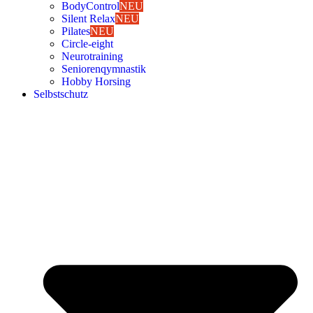
Body­Con­trol
NEU
Silent Relax
NEU
Pila­tes
NEU
Cir­cle-eight
Neu­ro­trai­ning
Senio­ren­qym­nas­tik
Hob­by Hor­sing
Selbst­schutz