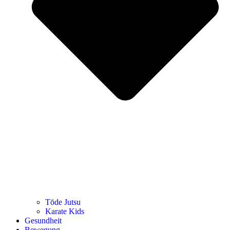
Tōde Jutsu
Kara­te Kids
Gesund­heit
Bewe­gung