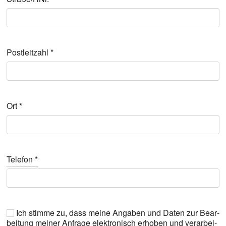
Post­leit­zahl
*
Ort
*
Tele­fon
*
Ich stim­me zu, dass mei­ne Anga­ben und Daten zur Bear­
bei­tung mei­ner Anfra­ge elek­tro­nisch erho­ben und ver­ar­bei­