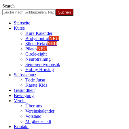
Search
Start­sei­te
Kur­se
Kurs-Kalen­­der
Body­Con­trol
NEU
Silent Relax
NEU
Pila­tes
NEU
Cir­cle-eight
Neu­ro­trai­ning
Senio­ren­qym­nas­tik
Hob­by Hor­sing
Selbst­schutz
Tōde Jutsu
Kara­te Kids
Gesund­heit
Bewe­gung
Ver­ein
Über uns
Ver­einska­len­der
Vor­stand
Mit­glied­schaft
Kon­takt