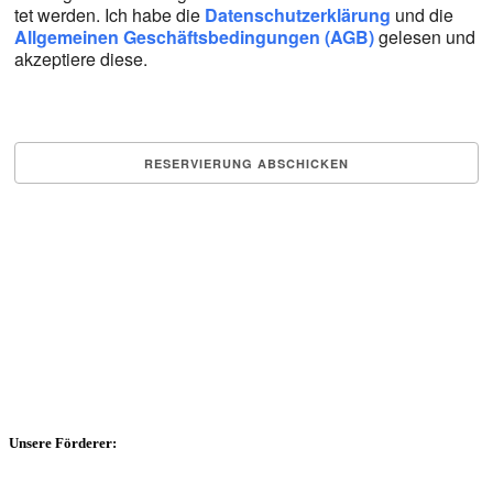
tet wer­den. Ich habe die
Daten­schutz­er­klä­rung
und die
All­ge­mei­nen Geschäfts­be­din­gun­gen (AGB)
gele­sen und
akzep­tie­re die­se.
Unsere Förderer: