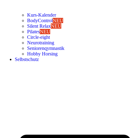
Kurs-Kalen­­der
Body­Con­trol
NEU
Silent Relax
NEU
Pila­tes
NEU
Cir­cle-eight
Neu­ro­trai­ning
Senio­ren­qym­nas­tik
Hob­by Hor­sing
Selbst­schutz