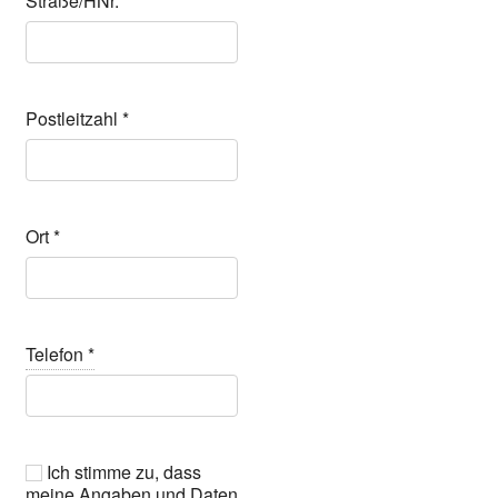
Straße/HNr.
*
Post­leit­zahl
*
Ort
*
Tele­fon
*
Ich stim­me zu, dass
mei­ne Anga­ben und Daten