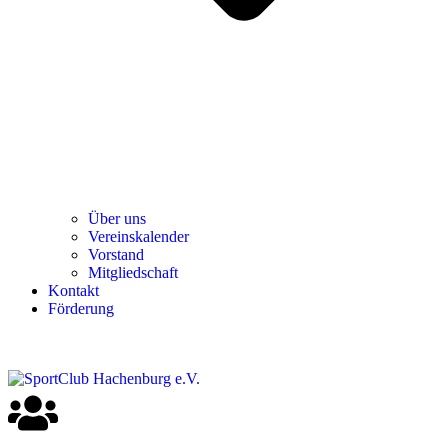
Über uns
Ver­einska­len­der
Vor­stand
Mit­glied­schaft
Kon­takt
För­de­rung