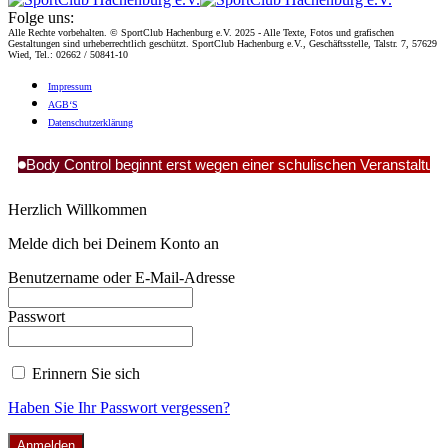
Folge uns:
Alle Rechte vorbehalten. © SportClub Hachenburg e.V. 2025 - Alle Texte, Fotos und grafischen
Gestaltungen sind urheberrechtlich geschützt. SportClub Hachenburg e.V., Geschäftsstelle, Talstr. 7, 57629
Wied, Tel.: 02662 / 50841-10
Impres­sum
AGB‘S
Daten­schutz­er­klä­rung
Body Control beginnt erst wegen einer schulischen Veranstaltun
Herzlich Willkommen
Melde dich bei Deinem Konto an
Benutzername oder E-Mail-Adresse
Passwort
Erinnern Sie sich
Haben Sie Ihr Passwort vergessen?