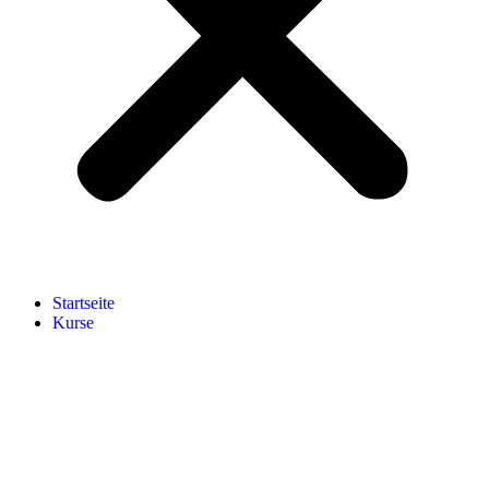
Start­sei­te
Kur­se