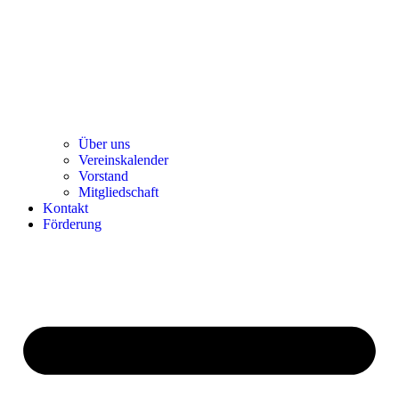
Über uns
Ver­einska­len­der
Vor­stand
Mit­glied­schaft
Kon­takt
För­de­rung