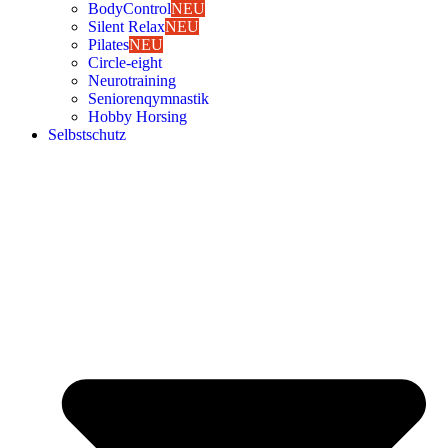
Body­Con­trol
NEU
Silent Relax
NEU
Pila­tes
NEU
Cir­cle-eight
Neu­ro­trai­ning
Senio­ren­qym­nas­tik
Hob­by Hor­sing
Selbst­schutz