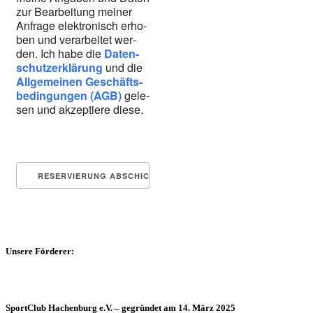
zur Bear­bei­tung mei­ner
Anfra­ge elek­tro­nisch erho­
ben und ver­ar­bei­tet wer­
den. Ich habe die
Daten­
schutz­er­klä­rung
und die
All­ge­mei­nen Geschäfts­
be­din­gun­gen (AGB)
gele­
sen und akzep­tie­re die­se.
Unsere Förderer:
SportClub Hachenburg e.V. – gegründet am 14. März 2025