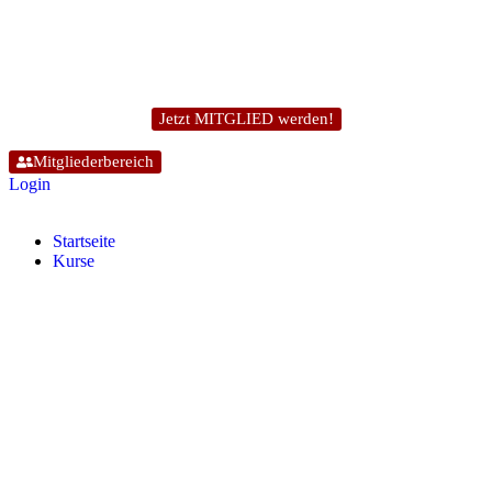
Jetzt MITGLIED werden!
Mitgliederbereich
Login
Start­sei­te
Kur­se