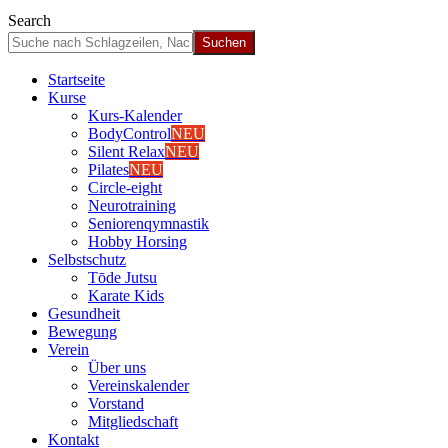
Search
Start­sei­te
Kur­se
Kurs-Kalen­­der
Body­Con­trol
NEU
Silent Relax
NEU
Pila­tes
NEU
Cir­cle-eight
Neu­ro­trai­ning
Senio­ren­qym­nas­tik
Hob­by Hor­sing
Selbst­schutz
Tōde Jutsu
Kara­te Kids
Gesund­heit
Bewe­gung
Ver­ein
Über uns
Ver­einska­len­der
Vor­stand
Mit­glied­schaft
Kon­takt