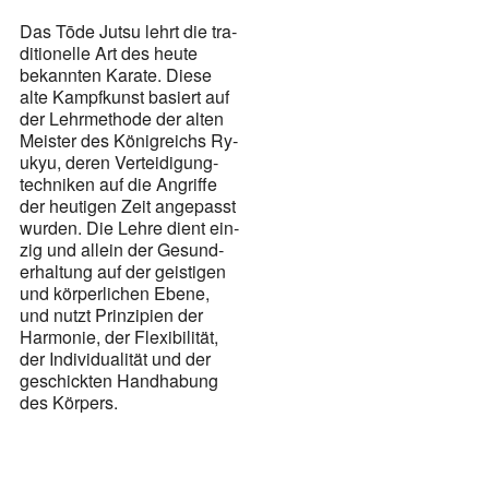
Das Tōde Jutsu lehrt die tra­
di­tio­nel­le Art des heu­te
bekann­ten Ka­ra­te. Die­se
alte Kampf­kunst ba­siert auf
der Lehr­me­tho­de der al­ten
Mei­ster des Kö­nig­reichs Ry­
ukyu, de­ren Ver­tei­di­gung­
tech­ni­ken auf die An­grif­fe
der heu­ti­gen Zeit an­ge­passt
wur­den. Die Leh­re dient ein­
zig und al­lein der Ge­sund­
erhal­tung auf der gei­sti­gen
und kör­per­li­chen Ebe­ne,
und nutzt Prin­zi­pi­en der
Har­mo­nie, der Fle­xi­bi­li­tät,
der In­di­vi­dua­li­tät und der
ge­schick­ten Hand­ha­bung
des Kör­pers.