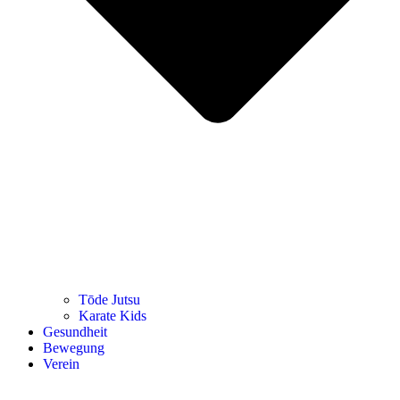
Tōde Jutsu
Kara­te Kids
Gesund­heit
Bewe­gung
Ver­ein