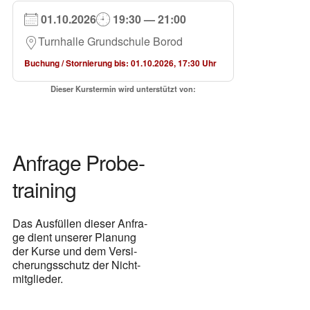
01.10.2026
19:30 — 21:00
Turn­hal­le Grund­schu­le Borod
Buchung / Stor­nie­rung bis: 01.10.2026, 17:30 Uhr
Die­ser Kurs­ter­min wird unter­stützt von:
Anfra­ge Pro­be­
trai­ning
Das Aus­fül­len die­ser Anfra­
ge dient unse­rer Pla­nung
der Kur­se und dem Ver­si­
che­rungs­schutz der Nicht­
mit­glie­der.