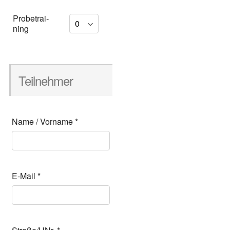
Pro­be­trai­
ning
Teil­neh­mer
Name / Vor­na­me
*
E‑Mail
*