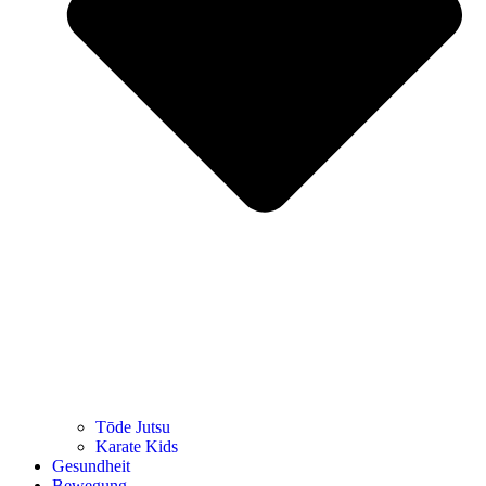
Tōde Jutsu
Kara­te Kids
Gesund­heit
Bewe­gung