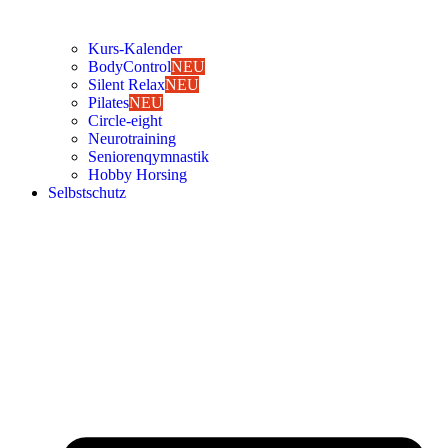
Kurs-Kalen­­der
Body­Con­trol
NEU
Silent Relax
NEU
Pila­tes
NEU
Cir­cle-eight
Neu­ro­trai­ning
Senio­ren­qym­nas­tik
Hob­by Hor­sing
Selbst­schutz