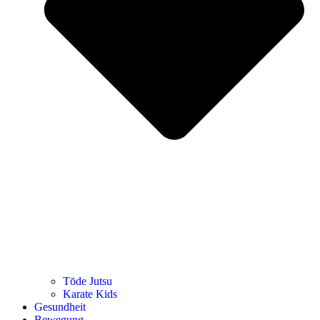
Tōde Jutsu
Kara­te Kids
Gesund­heit
Bewe­gung