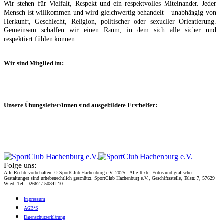
Wir stehen für Vielfalt, Respekt und ein respektvolles Miteinander. Jeder
Mensch ist willkommen und wird gleichwertig behandelt – unabhängig von
Herkunft, Geschlecht, Religion, politischer oder sexueller Orientierung.
Gemeinsam schaffen wir einen Raum, in dem sich alle sicher und
respektiert fühlen können.
Wir sind Mitglied im:
Unsere Übungsleiter/innen sind ausgebildete Ersthelfer:
Folge uns:
Alle Rechte vorbehalten. © SportClub Hachenburg e.V. 2025 - Alle Texte, Fotos und grafischen
Gestaltungen sind urheberrechtlich geschützt. SportClub Hachenburg e.V., Geschäftsstelle, Talstr. 7, 57629
Wied, Tel.: 02662 / 50841-10
Impres­sum
AGB‘S
Daten­schutz­er­klä­rung