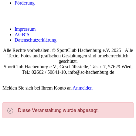
För­de­rung
Impres­sum
AGB‘S
Daten­schutz­er­klä­rung
Alle Rechte vorbehalten. © SportClub Hachenburg e.V. 2025 - Alle
Texte, Fotos und grafischen Gestaltungen sind urheberrechtlich
geschützt.
SportClub Hachenburg e.V., Geschäftsstelle, Talstr. 7, 57629 Wied,
Tel.: 02662 / 50841-10, info@sc-hachenburg.de
Melden Sie sich bei Ihrem Konto an
Anmelden
Die­se Ver­an­stal­tung wur­de abge­sagt.