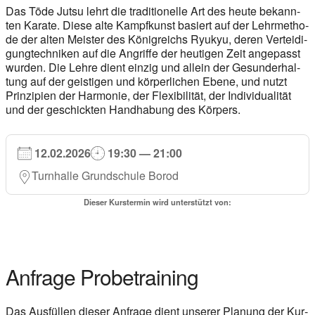
Das Tōde Jutsu lehrt die tra­di­tio­nel­le Art des heu­te bekann­
ten Ka­ra­te. Die­se alte Kampf­kunst ba­siert auf der Lehr­me­tho­
de der al­ten Mei­ster des Kö­nig­reichs Ry­ukyu, de­ren Ver­tei­di­
gung­tech­ni­ken auf die An­grif­fe der heu­ti­gen Zeit an­ge­passt
wur­den. Die Leh­re dient ein­zig und al­lein der Ge­sund­erhal­
tung auf der gei­sti­gen und kör­per­li­chen Ebe­ne, und nutzt
Prin­zi­pi­en der Har­mo­nie, der Fle­xi­bi­li­tät, der In­di­vi­dua­li­tät
und der ge­schick­ten Hand­ha­bung des Kör­pers.
12.02.2026
19:30 — 21:00
Turn­hal­le Grund­schu­le Borod
Die­ser Kurs­ter­min wird unter­stützt von:
Anfra­ge Pro­be­trai­ning
Das Aus­fül­len die­ser Anfra­ge dient unse­rer Pla­nung der Kur­