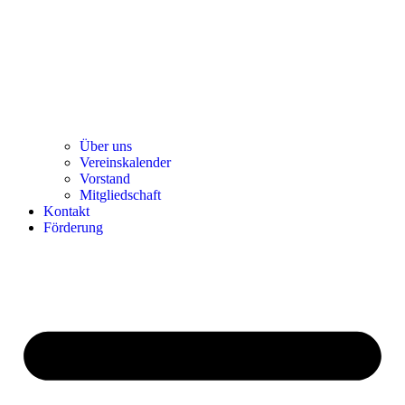
Über uns
Ver­einska­len­der
Vor­stand
Mit­glied­schaft
Kon­takt
För­de­rung