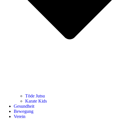
Tōde Jutsu
Kara­te Kids
Gesund­heit
Bewe­gung
Ver­ein