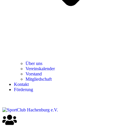
Über uns
Ver­einska­len­der
Vor­stand
Mit­glied­schaft
Kon­takt
För­de­rung