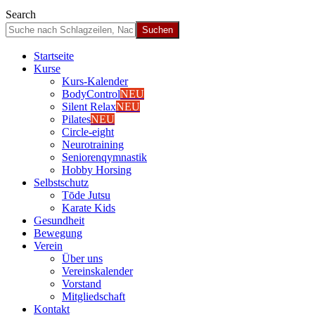
Search
Start­sei­te
Kur­se
Kurs-Kalen­­der
Body­Con­trol
NEU
Silent Relax
NEU
Pila­tes
NEU
Cir­cle-eight
Neu­ro­trai­ning
Senio­ren­qym­nas­tik
Hob­by Hor­sing
Selbst­schutz
Tōde Jutsu
Kara­te Kids
Gesund­heit
Bewe­gung
Ver­ein
Über uns
Ver­einska­len­der
Vor­stand
Mit­glied­schaft
Kon­takt