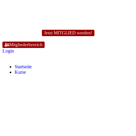
Jetzt MITGLIED werden!
Mitgliederbereich
Login
Start­sei­te
Kur­se