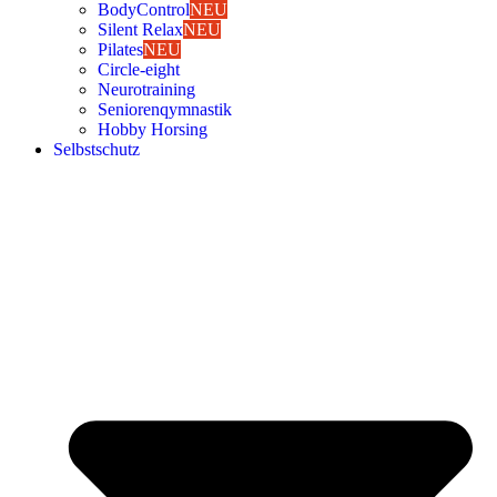
Body­Con­trol
NEU
Silent Relax
NEU
Pila­tes
NEU
Cir­cle-eight
Neu­ro­trai­ning
Senio­ren­qym­nas­tik
Hob­by Hor­sing
Selbst­schutz