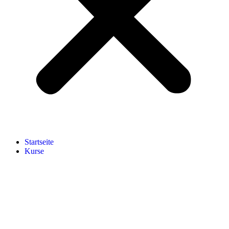
Start­sei­te
Kur­se