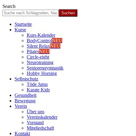
Search
Start­sei­te
Kur­se
Kurs-Kalen­­der
Body­Con­trol
NEU
Silent Relax
NEU
Pila­tes
NEU
Cir­cle-eight
Neu­ro­trai­ning
Senio­ren­qym­nas­tik
Hob­by Hor­sing
Selbst­schutz
Tōde Jutsu
Kara­te Kids
Gesund­heit
Bewe­gung
Ver­ein
Über uns
Ver­einska­len­der
Vor­stand
Mit­glied­schaft
Kon­takt