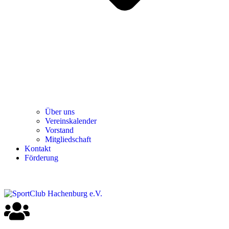
Über uns
Ver­einska­len­der
Vor­stand
Mit­glied­schaft
Kon­takt
För­de­rung