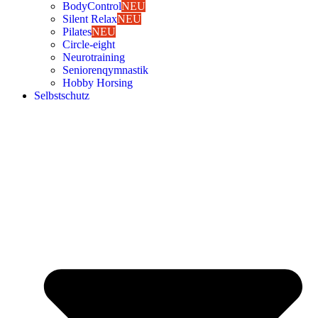
Body­Con­trol
NEU
Silent Relax
NEU
Pila­tes
NEU
Cir­cle-eight
Neu­ro­trai­ning
Senio­ren­qym­nas­tik
Hob­by Hor­sing
Selbst­schutz