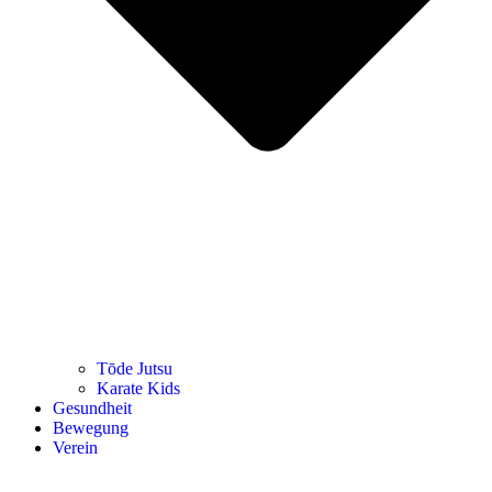
Tōde Jutsu
Kara­te Kids
Gesund­heit
Bewe­gung
Ver­ein