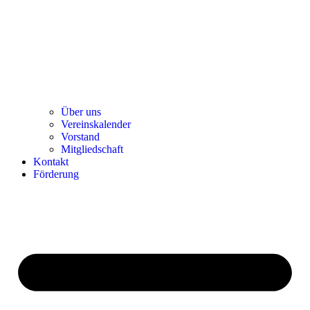
Über uns
Ver­einska­len­der
Vor­stand
Mit­glied­schaft
Kon­takt
För­de­rung