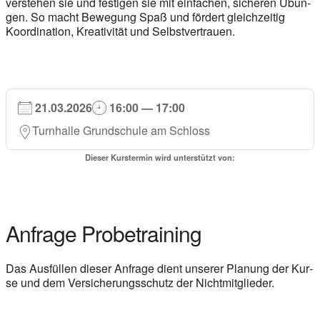
ver­ste­hen sie und fes­ti­gen sie mit ein­fa­chen, siche­ren Übun­
gen. So macht Bewe­gung Spaß und för­dert gleich­zei­tig
Koor­di­na­ti­on, Krea­ti­vi­tät und Selbst­ver­trau­en.
21.03.2026
16:00 — 17:00
Turn­hal­le Grund­schu­le am Schloss
Die­ser Kurs­ter­min wird unter­stützt von:
Anfra­ge Pro­be­trai­ning
Das Aus­fül­len die­ser Anfra­ge dient unse­rer Pla­nung der Kur­
se und dem Ver­si­che­rungs­schutz der Nicht­mit­glie­der.