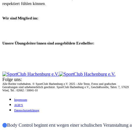
respektiert fühlen können.
Wir sind Mitglied im:
Unsere Übungsleiter/innen sind ausgebildete Ersthelfer:
Folge uns:
Alle Rechte vorbehalten. © SportClub Hachenburg e.V. 2025 - Alle Texte, Fotos und grafischen
Gestaltungen sind urheberrechtlich geschützt. SportClub Hachenburg e.V., Geschäftsstelle, Talstr. 7, 57629
Wied, Tel.: 02662 / 50841-10
Impres­sum
AGB‘S
Daten­schutz­er­klä­rung
Body Control beginnt erst wegen einer schulischen Veranstaltung 