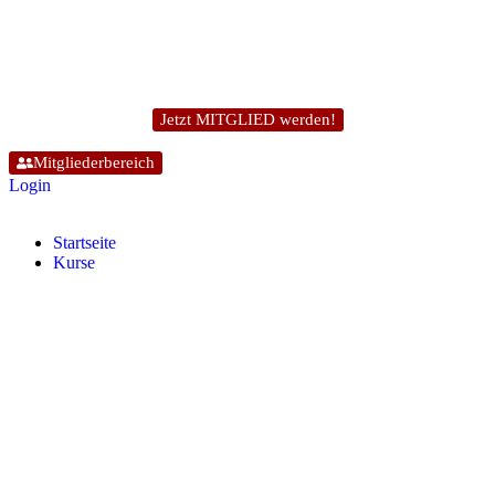
Jetzt MITGLIED werden!
Mitgliederbereich
Login
Start­sei­te
Kur­se