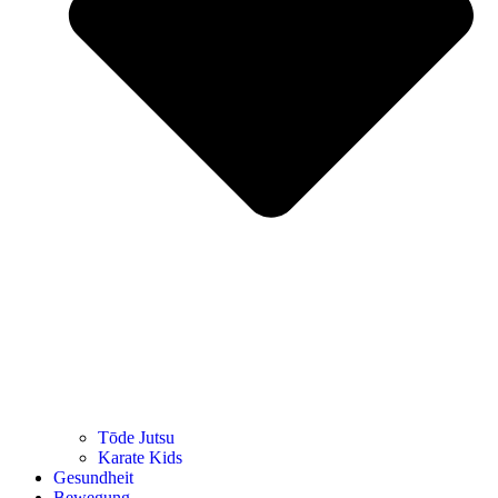
Tōde Jutsu
Kara­te Kids
Gesund­heit
Bewe­gung