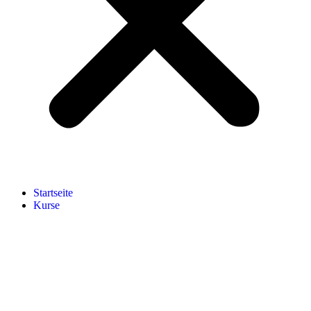
Start­sei­te
Kur­se