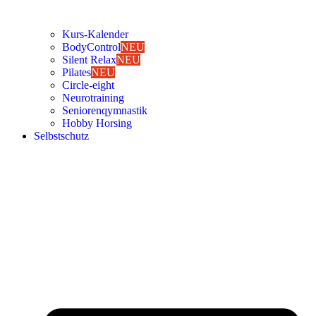
Kurs-Kalen­­der
Body­Con­trol
NEU
Silent Relax
NEU
Pila­tes
NEU
Cir­cle-eight
Neu­ro­trai­ning
Senio­ren­qym­nas­tik
Hob­by Hor­sing
Selbst­schutz