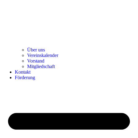
Über uns
Ver­einska­len­der
Vor­stand
Mit­glied­schaft
Kon­takt
För­de­rung