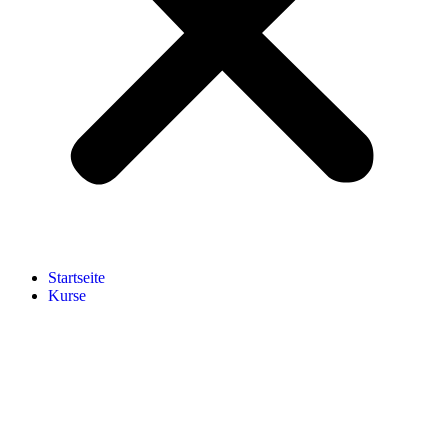
Start­sei­te
Kur­se