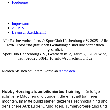
För­de­rung
Impres­sum
AGB‘S
Daten­schutz­er­klä­rung
Alle Rechte vorbehalten. © SportClub Hachenburg e.V. 2025 - Alle
Texte, Fotos und grafischen Gestaltungen sind urheberrechtlich
geschützt.
SportClub Hachenburg e.V., Geschäftsstelle, Talstr. 7, 57629 Wied,
Tel.: 02662 / 50841-10, info@sc-hachenburg.de
Melden Sie sich bei Ihrem Konto an
Anmelden
Hob­by Hor­sing als ambi­tio­nier­tes Trai­ning
– für fort­ge­
schrit­te­ne Mäd­chen und Jun­gen, die ernst­haft trai­nie­ren
möch­ten. Im Mit­tel­punkt ste­hen geziel­tes Tech­nik­trai­ning und
der siche­re Auf­bau der Grund­la­gen. Tur­nier­vor­be­rei­tung und