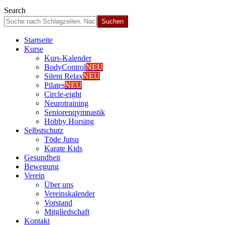
Search
Start­sei­te
Kur­se
Kurs-Kalen­­der
Body­Con­trol
NEU
Silent Relax
NEU
Pila­tes
NEU
Cir­cle-eight
Neu­ro­trai­ning
Senio­ren­qym­nas­tik
Hob­by Hor­sing
Selbst­schutz
Tōde Jutsu
Kara­te Kids
Gesund­heit
Bewe­gung
Ver­ein
Über uns
Ver­einska­len­der
Vor­stand
Mit­glied­schaft
Kon­takt