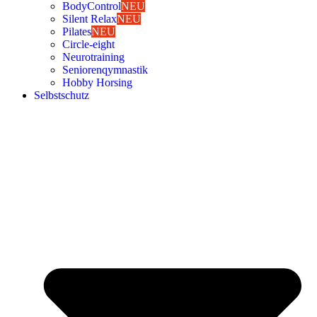
Body­Con­trol
NEU
Silent Relax
NEU
Pila­tes
NEU
Cir­cle-eight
Neu­ro­trai­ning
Senio­ren­qym­nas­tik
Hob­by Hor­sing
Selbst­schutz