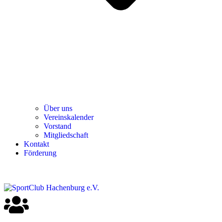
Über uns
Ver­einska­len­der
Vor­stand
Mit­glied­schaft
Kon­takt
För­de­rung