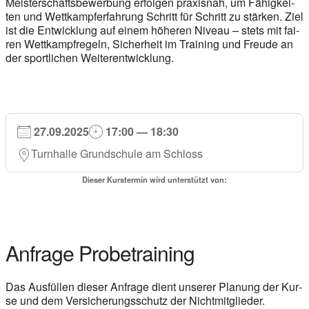
Meis­ter­schafts­be­wer­bung erfol­gen pra­xis­nah, um Fähig­kei­
ten und Wett­kampf­erfah­rung Schritt für Schritt zu stär­ken. Ziel
ist die Ent­wick­lung auf einem höhe­ren Niveau – stets mit fai­
ren Wett­kampf­re­geln, Sicher­heit im Trai­ning und Freu­de an
der sport­li­chen Wei­ter­ent­wick­lung.
27.09.2025
17:00 — 18:30
Turn­hal­le Grund­schu­le am Schloss
Die­ser Kurs­ter­min wird unter­stützt von:
Anfra­ge Pro­be­trai­ning
Das Aus­fül­len die­ser Anfra­ge dient unse­rer Pla­nung der Kur­
se und dem Ver­si­che­rungs­schutz der Nicht­mit­glie­der.