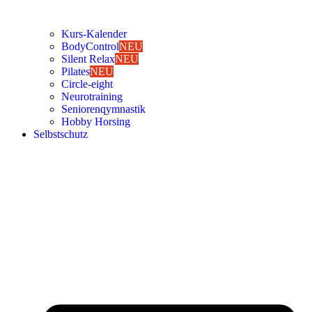
Kurs-Kalen­­der
Body­Con­trol
NEU
Silent Relax
NEU
Pila­tes
NEU
Cir­cle-eight
Neu­ro­trai­ning
Senio­ren­qym­nas­tik
Hob­by Hor­sing
Selbst­schutz