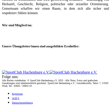
Herkunft, Geschlecht, Religion, politischer oder sexueller Orientierung.
Gemeinsam schaffen wir einen Raum, in dem sich alle sicher und
respektiert fühlen können.
Wir sind Mitglied im:
Unsere Übungsleiter/innen sind ausgebildete Ersthelfer:
Folge uns:
Alle Rechte vorbehalten. © SportClub Hachenburg e.V. 2025 - Alle Texte, Fotos und grafischen
Gestaltungen sind urheberrechtlich geschützt. SportClub Hachenburg e.V., Geschäftsstelle, Talstr. 7, 57629
Wied, Tel.: 02662 / 50841-10
Impres­sum
AGB‘S
Daten­schutz­er­klä­rung