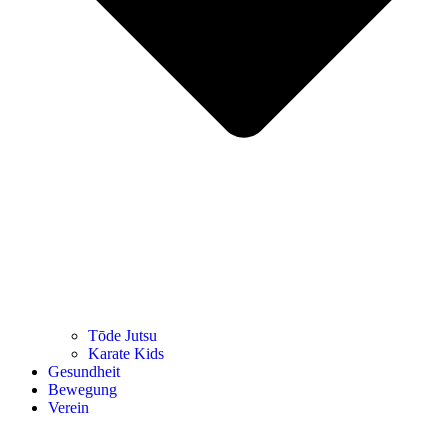
Tōde Jutsu
Kara­te Kids
Gesund­heit
Bewe­gung
Ver­ein