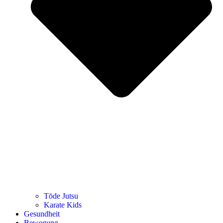
Tōde Jutsu
Kara­te Kids
Gesund­heit
Bewe­gung