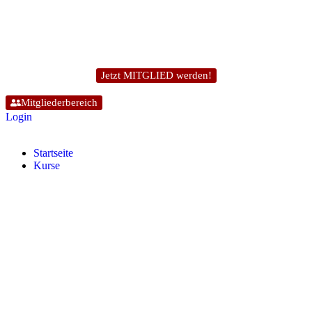
Jetzt MITGLIED werden!
Mitgliederbereich
Login
Start­sei­te
Kur­se