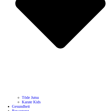
Tōde Jutsu
Kara­te Kids
Gesund­heit
Bewe­gung