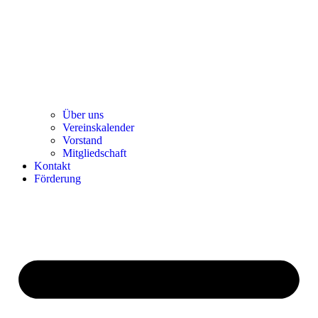
Über uns
Ver­einska­len­der
Vor­stand
Mit­glied­schaft
Kon­takt
För­de­rung