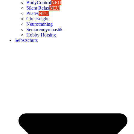
Body­Con­trol
NEU
Silent Relax
NEU
Pila­tes
NEU
Cir­cle-eight
Neu­ro­trai­ning
Senio­ren­qym­nas­tik
Hob­by Hor­sing
Selbst­schutz