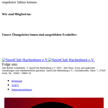
respektiert fühlen können.
Wir sind Mitglied im:
Unsere Übungsleiter/innen sind ausgebildete Ersthelfer:
Folge uns:
Alle Rechte vorbehalten. © SportClub Hachenburg e.V. 2025 - Alle Texte, Fotos und grafischen
Gestaltungen sind urheberrechtlich geschützt. SportClub Hachenburg e.V., Geschäftsstelle, Talstr. 7, 57629
Wied, Tel.: 02662 / 50841-10
Impres­sum
AGB‘S
Daten­schutz­er­klä­rung