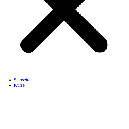
Start­sei­te
Kur­se