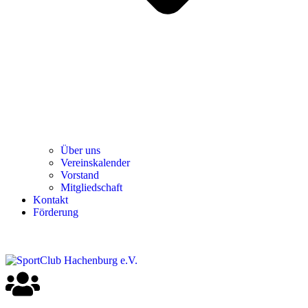
Über uns
Ver­einska­len­der
Vor­stand
Mit­glied­schaft
Kon­takt
För­de­rung