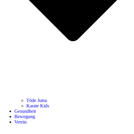
Tōde Jutsu
Kara­te Kids
Gesund­heit
Bewe­gung
Ver­ein