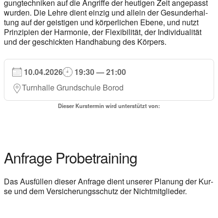
gung­tech­ni­ken auf die An­grif­fe der heu­ti­gen Zeit an­ge­passt
wur­den. Die Leh­re dient ein­zig und al­lein der Ge­sund­erhal­
tung auf der gei­sti­gen und kör­per­li­chen Ebe­ne, und nutzt
Prin­zi­pi­en der Har­mo­nie, der Fle­xi­bi­li­tät, der In­di­vi­dua­li­tät
und der ge­schick­ten Hand­ha­bung des Kör­pers.
10.04.2026
19:30 — 21:00
Turn­hal­le Grund­schu­le Borod
Die­ser Kurs­ter­min wird unter­stützt von:
Anfra­ge Pro­be­trai­ning
Das Aus­fül­len die­ser Anfra­ge dient unse­rer Pla­nung der Kur­
se und dem Ver­si­che­rungs­schutz der Nicht­mit­glie­der.