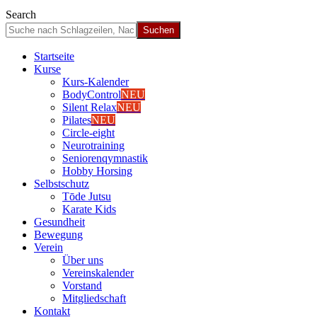
Search
Start­sei­te
Kur­se
Kurs-Kalen­­der
Body­Con­trol
NEU
Silent Relax
NEU
Pila­tes
NEU
Cir­cle-eight
Neu­ro­trai­ning
Senio­ren­qym­nas­tik
Hob­by Hor­sing
Selbst­schutz
Tōde Jutsu
Kara­te Kids
Gesund­heit
Bewe­gung
Ver­ein
Über uns
Ver­einska­len­der
Vor­stand
Mit­glied­schaft
Kon­takt