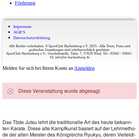
För­de­rung
Impres­sum
AGB‘S
Daten­schutz­er­klä­rung
Alle Rechte vorbehalten. © SportClub Hachenburg e.V. 2025 - Alle Texte, Fotos und
grafischen Gestaltungen sind urheberrechtlich geschützt.
SportClub Hachenburg e.V., Geschäftsstelle, Talstr. 7, 57629 Wied, Tel.: 02662 / 50841-
10, info@sc-hachenburg.de
Melden Sie sich bei Ihrem Konto an
Anmelden
Die­se Ver­an­stal­tung wur­de abge­sagt.
Das Tōde Jutsu lehrt die tra­di­tio­nel­le Art des heu­te bekann­
ten Ka­ra­te. Die­se alte Kampf­kunst ba­siert auf der Lehr­me­tho­
de der al­ten Mei­ster des Kö­nig­reichs Ry­ukyu, de­ren Ver­tei­di­