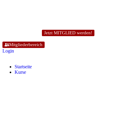
Jetzt MITGLIED werden!
Mitgliederbereich
Login
Start­sei­te
Kur­se