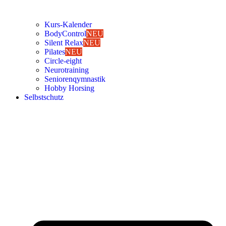
Kurs-Kalen­­der
Body­Con­trol
NEU
Silent Relax
NEU
Pila­tes
NEU
Cir­cle-eight
Neu­ro­trai­ning
Senio­ren­qym­nas­tik
Hob­by Hor­sing
Selbst­schutz