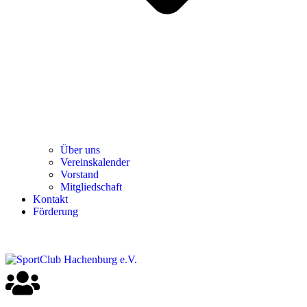
Über uns
Ver­einska­len­der
Vor­stand
Mit­glied­schaft
Kon­takt
För­de­rung