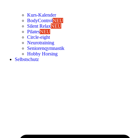
Kurs-Kalen­­der
Body­Con­trol
NEU
Silent Relax
NEU
Pila­tes
NEU
Cir­cle-eight
Neu­ro­trai­ning
Senio­ren­qym­nas­tik
Hob­by Hor­sing
Selbst­schutz