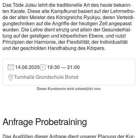
Das Tōde Jutsu lehrt die tra­di­tio­nel­le Art des heu­te bekann­
ten Ka­ra­te. Die­se alte Kampf­kunst ba­siert auf der Lehr­me­tho­
de der al­ten Mei­ster des Kö­nig­reichs Ry­ukyu, de­ren Ver­tei­di­
gung­tech­ni­ken auf die An­grif­fe der heu­ti­gen Zeit an­ge­passt
wur­den. Die Leh­re dient ein­zig und al­lein der Ge­sund­erhal­
tung auf der gei­sti­gen und kör­per­li­chen Ebe­ne, und nutzt
Prin­zi­pi­en der Har­mo­nie, der Fle­xi­bi­li­tät, der In­di­vi­dua­li­tät
und der ge­schick­ten Hand­ha­bung des Kör­pers.
14.08.2025
19:30 — 21:00
Turn­hal­le Grund­schu­le Borod
Die­ser Kurs­ter­min wird unter­stützt von:
Anfra­ge Pro­be­trai­ning
Das Aus­fül­len die­ser Anfra­ge dient unse­rer Pla­nung der Kur­