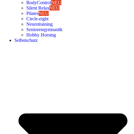
Body­Con­trol
NEU
Silent Relax
NEU
Pila­tes
NEU
Cir­cle-eight
Neu­ro­trai­ning
Senio­ren­qym­nas­tik
Hob­by Hor­sing
Selbst­schutz