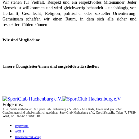
Wir stehen für Vielfalt, Respekt und ein respektvolles Miteinander. Jeder
Mensch ist willkommen und wird gleichwertig behandelt – unabhängig von
Herkunft, Geschlecht, Religion, politischer oder sexueller Orientierung.
Gemeinsam schaffen wir einen Raum, in dem sich alle sicher und
respektiert fühlen können.
Wir sind Mitglied im:
Unsere Übungsleiter/innen sind ausgebildete Ersthelfer:
Folge uns:
Alle Rechte vorbehalten. © SportClub Hachenburg e.V. 2025 - Alle Texte, Fotos und grafischen
Gestaltungen sind urheberrechtlich geschützt. SportClub Hachenburg e.V., Geschäftsstelle, Talstr. 7, 57629
Wied, Tel.: 02662 / 50841-10
Impres­sum
AGB‘S
Daten­schutz­er­klä­rung