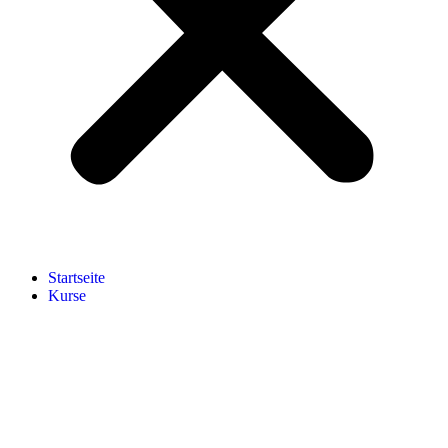
Start­sei­te
Kur­se