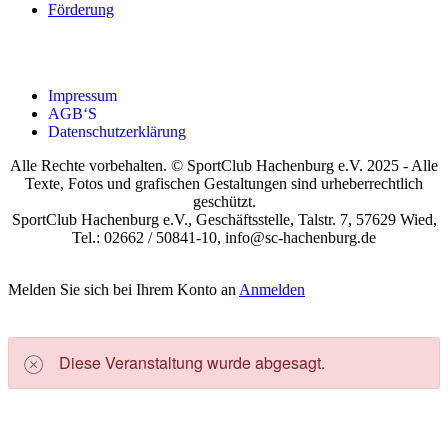
För­de­rung
Impres­sum
AGB‘S
Daten­schutz­er­klä­rung
Alle Rechte vorbehalten. © SportClub Hachenburg e.V. 2025 - Alle
Texte, Fotos und grafischen Gestaltungen sind urheberrechtlich
geschützt.
SportClub Hachenburg e.V., Geschäftsstelle, Talstr. 7, 57629 Wied,
Tel.: 02662 / 50841-10, info@sc-hachenburg.de
Melden Sie sich bei Ihrem Konto an
Anmelden
Die­se Ver­an­stal­tung wur­de abge­sagt.