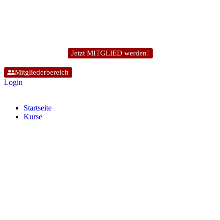
Jetzt MITGLIED werden!
Mitgliederbereich
Login
Start­sei­te
Kur­se