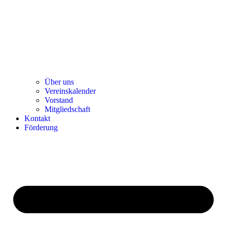
Über uns
Ver­einska­len­der
Vor­stand
Mit­glied­schaft
Kon­takt
För­de­rung