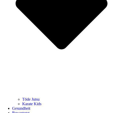
Tōde Jutsu
Kara­te Kids
Gesund­heit
Bewe­gung