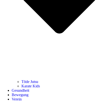
Tōde Jutsu
Kara­te Kids
Gesund­heit
Bewe­gung
Ver­ein