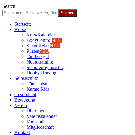
Search
Start­sei­te
Kur­se
Kurs-Kalen­­der
Body­Con­trol
NEU
Silent Relax
NEU
Pila­tes
NEU
Cir­cle-eight
Neu­ro­trai­ning
Senio­ren­qym­nas­tik
Hob­by Hor­sing
Selbst­schutz
Tōde Jutsu
Kara­te Kids
Gesund­heit
Bewe­gung
Ver­ein
Über uns
Ver­einska­len­der
Vor­stand
Mit­glied­schaft
Kon­takt