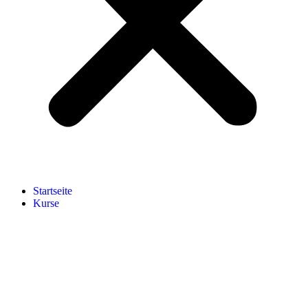
Start­sei­te
Kur­se