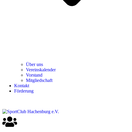
Über uns
Ver­einska­len­der
Vor­stand
Mit­glied­schaft
Kon­takt
För­de­rung