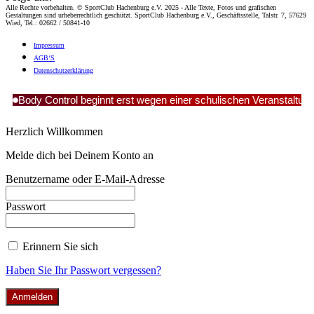
Alle Rechte vorbehalten. © SportClub Hachenburg e.V. 2025 - Alle Texte, Fotos und grafischen
Gestaltungen sind urheberrechtlich geschützt. SportClub Hachenburg e.V., Geschäftsstelle, Talstr. 7, 57629
Wied, Tel.: 02662 / 50841-10
Impres­sum
AGB‘S
Daten­schutz­er­klä­rung
Body Control beginnt erst wegen einer schulischen Veranstaltun
Herzlich Willkommen
Melde dich bei Deinem Konto an
Benutzername oder E-Mail-Adresse
Passwort
Erinnern Sie sich
Haben Sie Ihr Passwort vergessen?