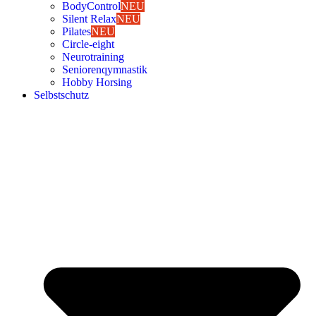
Body­Con­trol
NEU
Silent Relax
NEU
Pila­tes
NEU
Cir­cle-eight
Neu­ro­trai­ning
Senio­ren­qym­nas­tik
Hob­by Hor­sing
Selbst­schutz