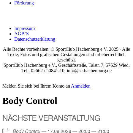
För­de­rung
Impres­sum
AGB‘S
Daten­schutz­er­klä­rung
Alle Rechte vorbehalten. © SportClub Hachenburg e.V. 2025 - Alle
Texte, Fotos und grafischen Gestaltungen sind urheberrechtlich
geschützt.
SportClub Hachenburg e.V., Geschäftsstelle, Talstr. 7, 57629 Wied,
Tel.: 02662 / 50841-10, info@sc-hachenburg.de
Melden Sie sich bei Ihrem Konto an
Anmelden
Body Con­trol
NÄCHS­TE VER­AN­STAL­TUNG
Body Con­trol
— 17.08.2026 — 20:00 — 21:00