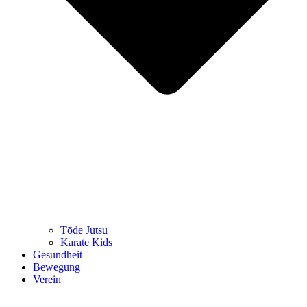
Tōde Jutsu
Kara­te Kids
Gesund­heit
Bewe­gung
Ver­ein