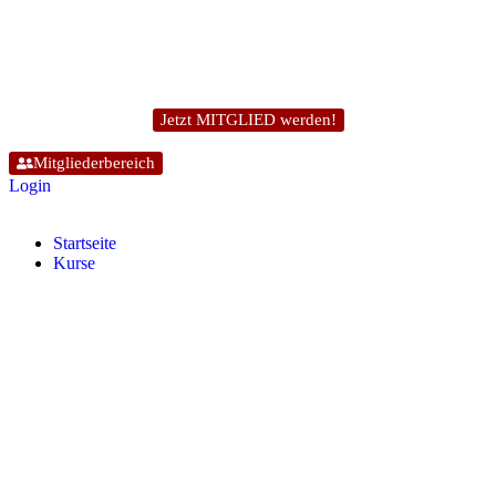
Jetzt MITGLIED werden!
Mitgliederbereich
Login
Start­sei­te
Kur­se