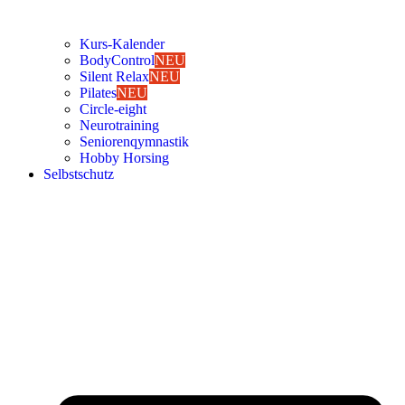
Kurs-Kalen­­der
Body­Con­trol
NEU
Silent Relax
NEU
Pila­tes
NEU
Cir­cle-eight
Neu­ro­trai­ning
Senio­ren­qym­nas­tik
Hob­by Hor­sing
Selbst­schutz