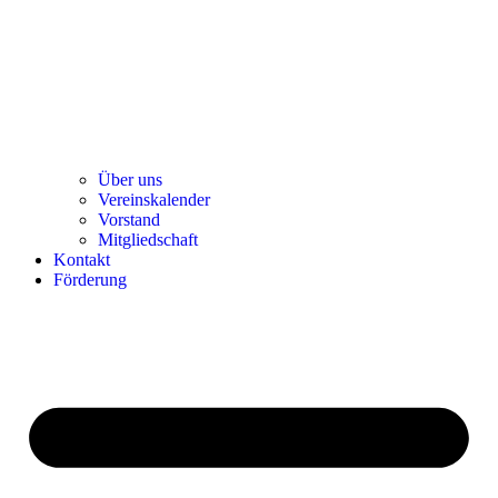
Über uns
Ver­einska­len­der
Vor­stand
Mit­glied­schaft
Kon­takt
För­de­rung