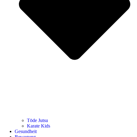
Tōde Jutsu
Kara­te Kids
Gesund­heit
Bewe­gung