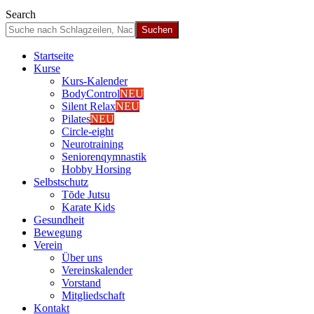
Search
Start­sei­te
Kur­se
Kurs-Kalen­­der
Body­Con­trol
NEU
Silent Relax
NEU
Pila­tes
NEU
Cir­cle-eight
Neu­ro­trai­ning
Senio­ren­qym­nas­tik
Hob­by Hor­sing
Selbst­schutz
Tōde Jutsu
Kara­te Kids
Gesund­heit
Bewe­gung
Ver­ein
Über uns
Ver­einska­len­der
Vor­stand
Mit­glied­schaft
Kon­takt